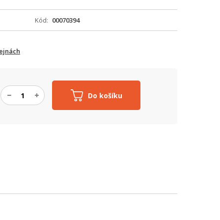
Kód
00070394
ejnách
Do košíku