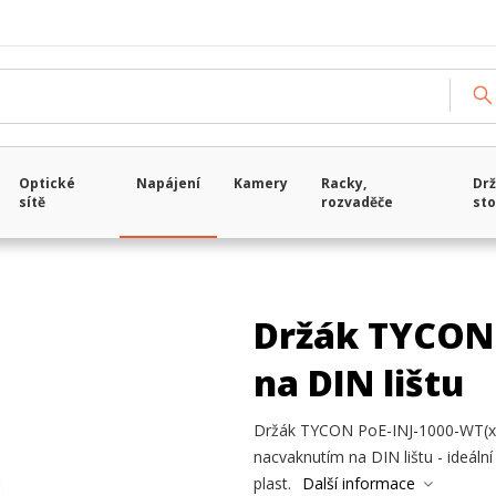
Optické
Napájení
Kamery
Racky,
Drž
sítě
rozvaděče
sto
Držák TYCON 
na DIN lištu
Držák TYCON PoE-INJ-1000-WT(x
nacvaknutím na DIN lištu - ideáln
plast.
Další informace