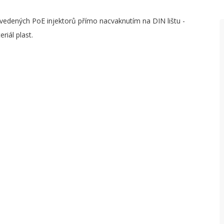
dených PoE injektorů přímo nacvaknutím na DIN lištu -
riál plast.