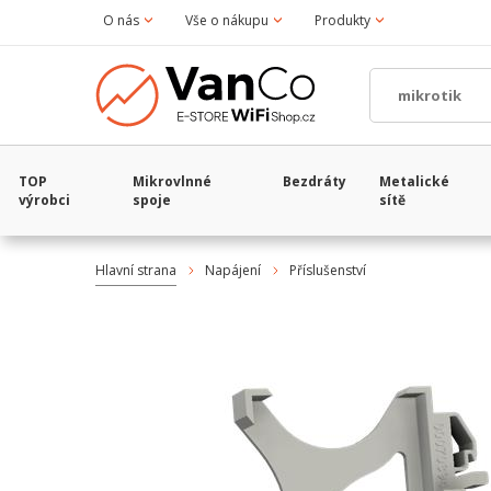
O nás
Vše o nákupu
Produkty
TOP
Mikrovlnné
Bezdráty
Metalické
výrobci
spoje
sítě
Hlavní strana
Napájení
Příslušenství