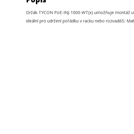
Držák TYCON PoE-INJ-1000-WT(x) umožňuje montáž uve
ideální pro udržení pořádku v racku nebo rozvaděči. Mate