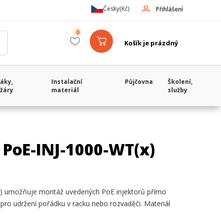
Česky
(Kč)
Přihlášení
0
Košík je prázdný
áky,
Instalační
Půjčovna
Školení,
žáry
materiál
služby
PoE-INJ-1000-WT(x)
) umožňuje montáž uvedených PoE injektorů přímo
í pro udržení pořádku v racku nebo rozvaděči. Materiál