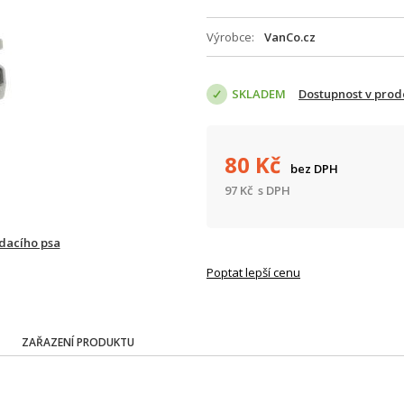
Výrobce
VanCo.cz
SKLADEM
Dostupnost v prod
80
Kč
bez DPH
97
Kč
s DPH
ídacího psa
Poptat lepší cenu
ZAŘAZENÍ PRODUKTU