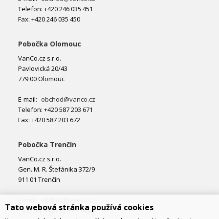
Telefon: +420 246 035 451
Fax: +420 246 035 450
Pobočka Olomouc
VanCo.cz s.r.o.
Pavlovická 20/43
779 00 Olomouc
E-mail:
obchod@vanco.cz
Telefon: +420 587 203 671
Fax: +420 587 203 672
Pobočka Trenčín
VanCo.cz s.r.o.
Gen. M. R. Štefánika 372/9
911 01 Trenčín
E-mail:
obchod@vanco.cz
Tato webová stránka používá cookies
Telefon: +421 32 877 74 02