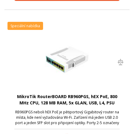
Speciální nabídka
MikroTik RouterBOARD RB960PGS, hEX PoE, 800
MHz CPU, 128 MB RAM, 5x GLAN, USB, L4, PSU
RB960PGS neboli hEX PoE je pětiportový Gigabitový router na
místa, kde není vyžadována Wi-Fi. Zařízení má jeden USB 2.0
port a jeden SFP slot pro připojení optiky. Porty 2-5 označeny
jako POE Out mohou napájet další zařízení se stejným
napětím jakým na...