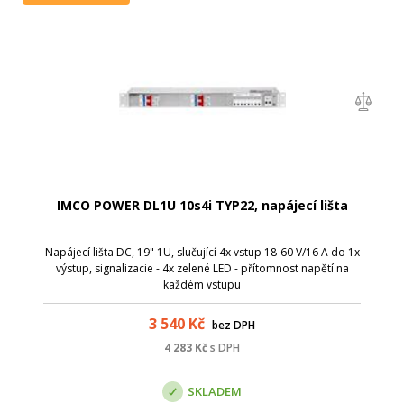
IMCO POWER DL1U 10s4i TYP22, napájecí lišta
Napájecí lišta DC, 19" 1U, slučující 4x vstup 18-60 V/16 A do 1x
výstup, signalizacie - 4x zelené LED - přítomnost napětí na
každém vstupu
3 540
Kč
bez DPH
4 283
Kč
s DPH
SKLADEM