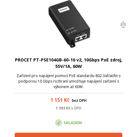
PROCET PT-PSE104GB-60-10 v2, 10Gbps PoE zdroj,
55V/1A, 60W
Zařízení pro napájení pomocí PoE standardu 802.3af/at/bt s
podporou 10 Gbps rozhraní umožňuje napájení zařízení s
výkonem až 60W.
1 151
Kč
bez DPH
1 393
Kč
s DPH
SKLADEM