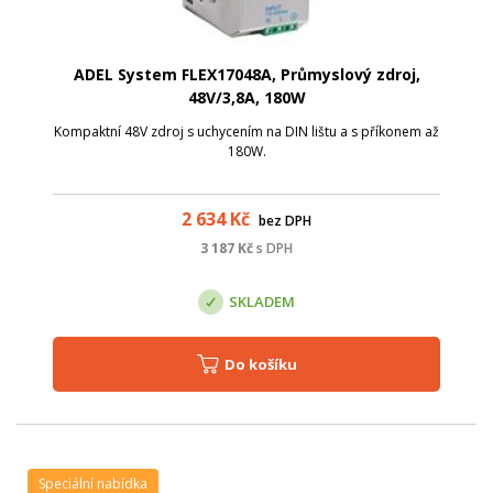
ADEL System FLEX17048A, Průmyslový zdroj,
48V/3,8A, 180W
Kompaktní 48V zdroj s uchycením na DIN lištu a s příkonem až
180W.
2 634
Kč
bez DPH
3 187
Kč
s DPH
SKLADEM
Do košíku
Speciální nabídka