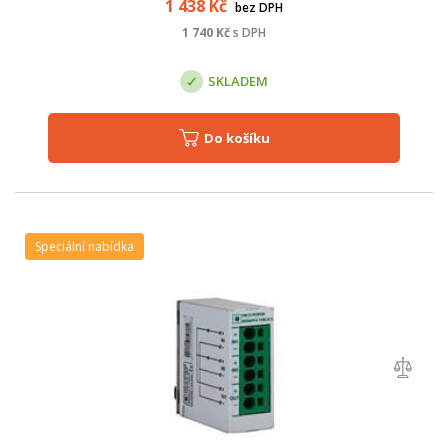
1 438
Kč
bez DPH
1 740
Kč
s DPH
SKLADEM
Do košíku
Speciální nabídka