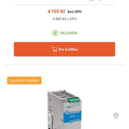
Bluetooth je možné vyčítat grafy a statistiky.
4 103
Kč
bez DPH
4 965
Kč
s DPH
SKLADEM
Do košíku
Speciální nabídka