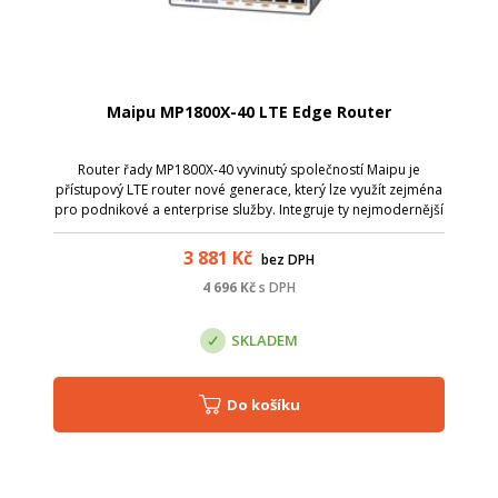
Maipu MP1800X-40 LTE Edge Router
Router řady MP1800X-40 vyvinutý společností Maipu je
přístupový LTE router nové generace, který lze využít zejména
pro podnikové a enterprise služby. Integruje ty nejmodernější
síťové technologie pro poskytnutí flexibilních režimů přístupu
do sítě a šp...
3 881
Kč
bez DPH
4 696
Kč
s DPH
SKLADEM
Do košíku