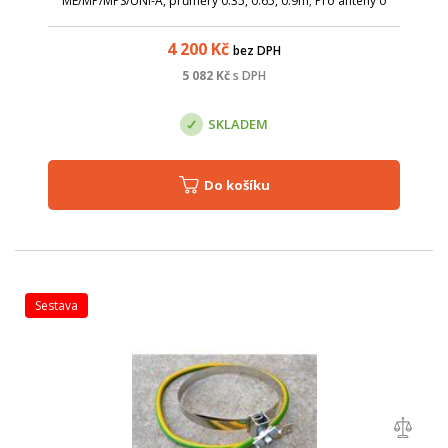
ME/MP/MPS/UNI-A, průměry 0.35, 0.65, 0.9m; Pro antény o
průměru 1.2m lze redukci též použít s drobnými úpravami
antény - kontaktujte prosím př...
4 200
Kč
bez DPH
5 082
Kč
s DPH
SKLADEM
Do košíku
sestava