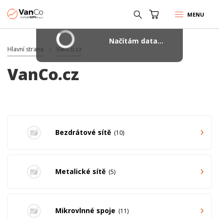
MENU
Načítám data...
Hlavní strana
VanCo.cz
VanCo.cz
Bezdrátové sítě
10
Metalické sítě
5
Mikrovlnné spoje
11