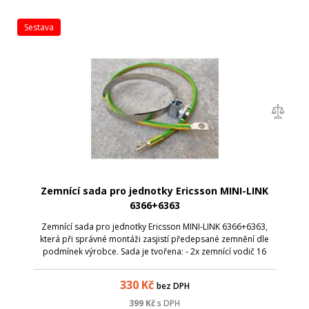
sestava
Zemnící sada pro jednotky Ericsson MINI-LINK
6366+6363
Zemnící sada pro jednotky Ericsson MINI-LINK 6366+6363,
která při správné montáži zasjistí předepsané zemnění dle
podmínek výrobce. Sada je tvořena: - 2x zemnící vodič 16
mm2 / (1m + 0,65m), zakončeno kabelovými oky M8; - Zemnící
svorka ZSA 16; - Zemní...
330
Kč
bez DPH
399
Kč
s DPH