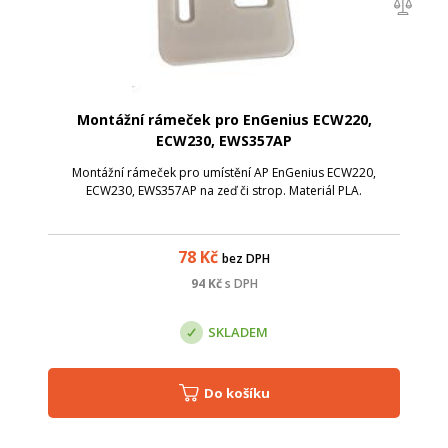
Montážní rámeček pro EnGenius ECW220,
ECW230, EWS357AP
Montážní rámeček pro umístění AP EnGenius ECW220,
ECW230, EWS357AP na zeď či strop. Materiál PLA.
78
Kč
bez DPH
94
Kč
s DPH
SKLADEM
Do košíku