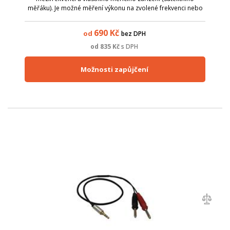
měřáku). Je možné měření výkonu na zvolené frekvenci nebo
kontinuální scan spektra. Jednoduché a funkční řešení pro
scan pásma 10 GHz nebo pro sm...
690
Kč
od
bez DPH
od
835
Kč
s DPH
Možnosti zapůjčení