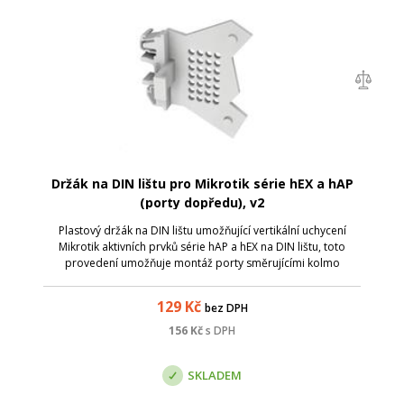
Držák na DIN lištu pro Mikrotik série hEX a hAP
(porty dopředu), v2
Plastový držák na DIN lištu umožňující vertikální uchycení
Mikrotik aktivních prvků série hAP a hEX na DIN lištu, toto
provedení umožňuje montáž porty směrujícími kolmo
dopředu. Aktualizovaná verze s pevnějšími body pro
uchycení zařízení - neláme se. N...
129
Kč
bez DPH
156
Kč
s DPH
SKLADEM