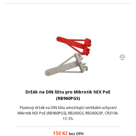
Držák na DIN lištu pro Mikrotik hEX PoE
(RB960PGS)
Plastový držák na DIN lištu umožňující vertikální uchycení
Mikrotik hEX PoE (RB960PGS), RB260GS, RB260GSP, CRS106-
1C-5S.
150
Kč
bez DPH