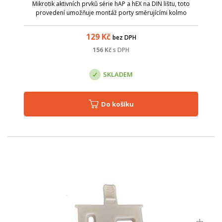
Mikrotik aktivních prvků série hAP a hEX na DIN lištu, toto
provedení umožňuje montáž porty směrujícími kolmo
dolů/nahoru.
129
Kč
bez DPH
156
Kč
s DPH
SKLADEM
Do košíku