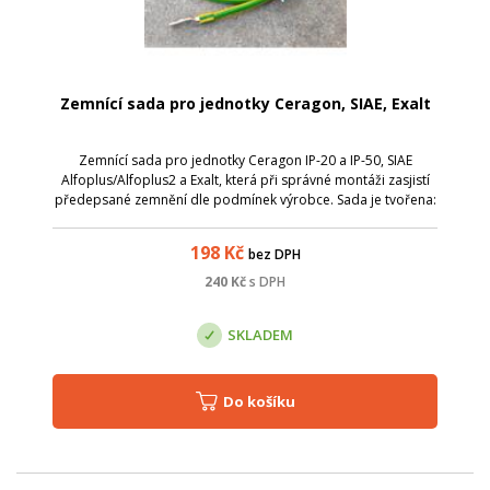
Zemnící sada pro jednotky Ceragon, SIAE, Exalt
Zemnící sada pro jednotky Ceragon IP-20 a IP-50, SIAE
Alfoplus/Alfoplus2 a Exalt, která při správné montáži zasjistí
předepsané zemnění dle podmínek výrobce. Sada je tvořena:
- Zemnící vodič 16 mm2 / 1m, zakončeno kabelovými oky M6;
- Zemnící svorka ZS...
198
Kč
bez DPH
240
Kč
s DPH
SKLADEM
Do košíku