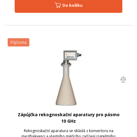
Do košíku
Půjčovna
Zápůjčka rekognoskační aparatury pro pásmo
10 GHz
Rekognoskační aparatura se skládá z konvertoru na
mezifrekvenci a vlastního měřícího zařízení (satelitního