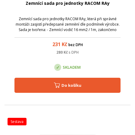
Zemnící sada pro jednotky RACOM RAy
Zemnící sada pro jednotky RACOM RAy, která při správné
montáži zasjistí předepsané zemnění dle podmínek výrobce.
Sada je tvořena: - Zemnící vodič 16 mm2 / 1m, zakončeno
kabelovými oky M8; - Zemnící svorka ZSA 16; - Zemnící pásek
0,5m
231
Kč
bez DPH
280
Kč
s DPH
SKLADEM
Do košíku
sestava