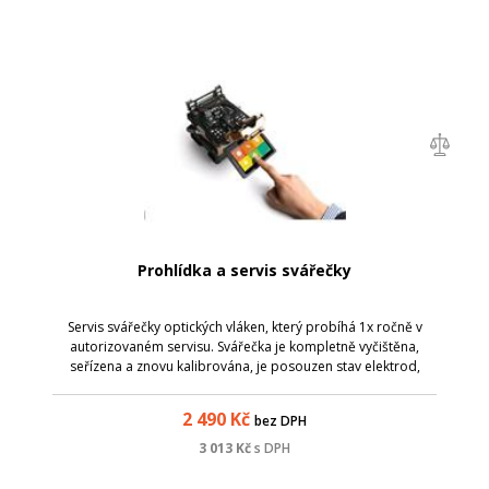
Prohlídka a servis svářečky
Servis svářečky optických vláken, který probíhá 1x ročně v
autorizovaném servisu. Svářečka je kompletně vyčištěna,
seřízena a znovu kalibrována, je posouzen stav elektrod,
baterie a celkový stav zařízení. Je provedena i kontrola FW
zařízení - dojde k j...
2 490
Kč
bez DPH
3 013
Kč
s DPH