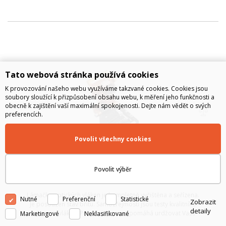
Tato webová stránka používá cookies
K provozování našeho webu využíváme takzvané cookies. Cookies jsou
soubory sloužící k přizpůsobení obsahu webu, k měření jeho funkčnosti a
obecně k zajištění vaší maximální spokojenosti. Dejte nám vědět o svých
preferencích.
Povolit všechny cookies
Seřízení a servis lámačky optických vláken
Povolit výběr
Lámačka optických vláken je kompletně vyčištěna a seřízena.
Nutné
Preferenční
Statistické
Zobrazit
Je posouzen stav břitu. Samozřejmostí jsou testy kvalitního
detaily
zalomení vlákna. Pravidelný servis pomáhá urdžovat Vaše
Marketingové
Neklasifikované
zařízení v optimální kondici a předchází celkové degeneraci