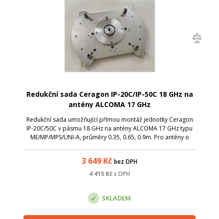
Redukční sada Ceragon IP-20C/IP-50C 18 GHz na
antény ALCOMA 17 GHz
Redukční sada umožňující přímou montáž jednotky Ceragon
IP-20C/50C v pásmu 18 GHz na antény ALCOMA 17 GHz typu
ME/MP/MPS/UNI-A, průměry 0.35, 0.65, 0.9m. Pro antény o
průměru 1.2m lze redukci též použít s drobnými úpravami
antény - kontaktujte prosím p...
3 649
Kč
bez DPH
4 415
Kč
s DPH
SKLADEM