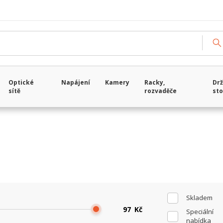
Načítám data...
Optické
Napájení
Kamery
Racky,
Drž
sítě
rozvaděče
sto
Skladem
Kč
Speciální
nabídka