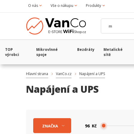
O nás
Vše o nákupu
Produkty
TOP
Mikrovlnné
Bezdráty
Metalické
výrobci
spoje
sítě
Hlavní strana
VanCo.cz
Napájení a UPS
Napájení a UPS
Kč
ZNAČKA