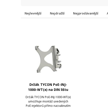
Nejlevnější
Nejdražší
Nejprodávanější
Držák TYCON PoE-INJ-
1000-WT(x) na DIN lištu
Držák TYCON PoE-INJ-1000-WT(x)
umožňuje montáž uvedených
PoE injektorů přímo nacvaknutím