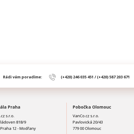
Rádi vám poradíme:
(+420) 246 035 451 / (+420) 587 203 671
ála Praha
Pobočka Olomouc
cz s.r.o.
VanCo.cz s.r.o.
ládoven 818/9
Pavlovická 20/43
 Praha 12 - Modřany
779 00 Olomouc