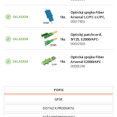
Optická spojka Fiber
SKLADEM
1ks
Arsenal LC/PC-LC/PC,
SM, simplex
00017855
Optický patchcord,
SKLADEM
1ks
9/125, E2000/APC-
SC/APC, SM, simplex,
00032928
10m
Optická spojka Fiber
SKLADEM
1ks
Arsenal E2000/APC -
E2000/APC, SM, simplex
00005290
POPIS
GPSR
DOTAZ K PRODUKTU