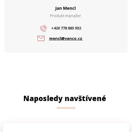
Jan Mencl
Produkt manažer
+420 778 885 932
mencl@vanco.cz
Naposledy navštívené