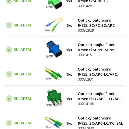
SKLADEM
1ks
Arsenal SC/APC -
SC/APC, SM, simplex
00014281
Optický patchcord,
SKLADEM
1ks
9/125, SC/PC-SC/APC,
SM, simplex, 10m
00032929
Optická spojka Fiber
SKLADEM
1ks
Arsenal SC/PC-SC/PC,
SM, simplex
00014151
Optický patchcord,
SKLADEM
1ks
9/125, SC/APC-LC/APC,
SM, simplex, 10m
00032931
Optická spojka Fiber
SKLADEM
1ks
Arsenal LC/APC - LC/APC,
SM, duplex
00014168
Optický patchcord,
SKLADEM
1ks
9/125, SC/APC-LC/PC, SM,
simplex, 10m
00032930