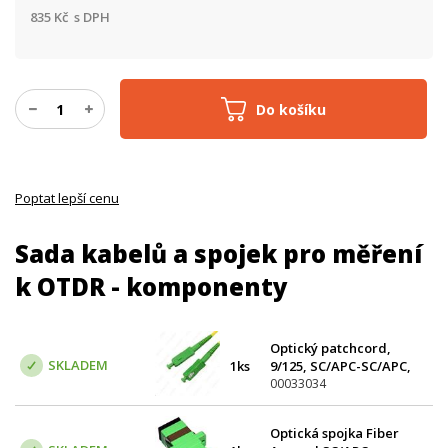
835
Kč
s DPH
Do košíku
Poptat lepší cenu
Sada kabelů a spojek pro měření
k OTDR - komponenty
Optický patchcord,
SKLADEM
1ks
9/125, SC/APC-SC/APC,
SM, simplex, 10m
00033034
Optická spojka Fiber