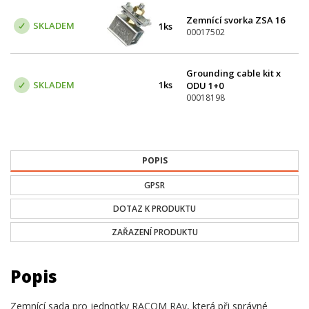
Zemnící svorka ZSA 16
SKLADEM
1ks
00017502
Grounding cable kit x
SKLADEM
1ks
ODU 1+0
00018198
POPIS
GPSR
DOTAZ K PRODUKTU
ZAŘAZENÍ PRODUKTU
Popis
Zemnící sada pro jednotky RACOM RAy, která při správné