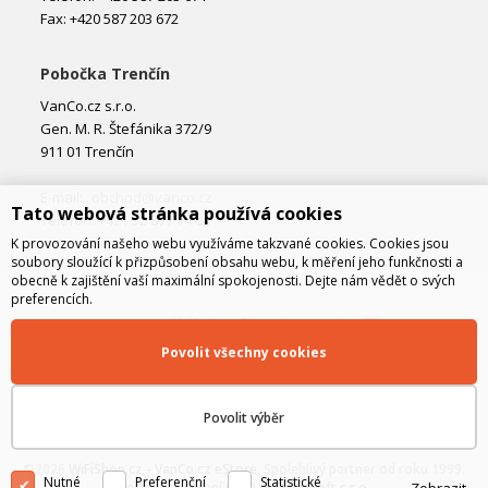
Fax: +420 587 203 672
Pobočka Trenčín
VanCo.cz s.r.o.
Gen. M. R. Štefánika 372/9
911 01 Trenčín
E-mail:
obchod@vanco.cz
Tato webová stránka používá cookies
Telefon: +421 32 877 74 02
K provozování našeho webu využíváme takzvané cookies. Cookies jsou
soubory sloužící k přizpůsobení obsahu webu, k měření jeho funkčnosti a
obecně k zajištění vaší maximální spokojenosti. Dejte nám vědět o svých
preferencích.
Povolit všechny cookies
Povolit výběr
©2026
WiFiShop.cz - VanCo.cz eStore
, Spolehlivý partner od roku 1999.
Nutné
Preferenční
Statistické
Technické řešení © 2026
CyberSoft s.r.o.