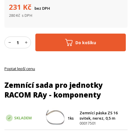
231
Kč
bez DPH
280
Kč
s DPH
Do košíku
Poptat lepší cenu
Zemnící sada pro jednotky
RACOM RAy - komponenty
Zemnící páska ZS 16
SKLADEM
1ks
svitek, nerez, 0,5 m
00017501