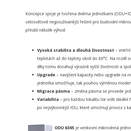
Koncepce spoje je tvořena dvěma jednotkami (ODU+IDU).
celosvětově nejpoužívanější řešení pro budování mikrov
přináší několik výhod:
Vysoká stabilita a dlouhá živostnost
– vnitřn
teplotách až do teploty okolí do 60°C. Na rozdíl 
díky tomu dosahují výrazně vyšší životnosti a spol
Upgrade
– navýšení kapacity nebo upgrade na n
jednotka umožňuje, tak pouhou výměnou mode
Migrace pásma
– změna pásma se provede jedn
Variabilita
– pro každou lokalitu lze volit ideál
po nejvýkonnější IDU, které umožnují provoz s ka
ODU 6365
je venkovní mikrovlnná jedn