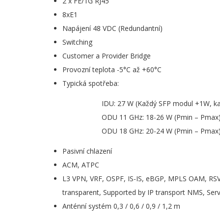
2 x FE/1G RJ45
8xE1
Napájení 48 VDC (Redundantní)
Switching
Customer a Provider Bridge
Provozní teplota -5°C až +60°C
Typická spotřeba:
IDU: 27 W (Každý SFP modul +1W, k
ODU 11 GHz: 18-26 W (Pmin – Pmax
ODU 18 GHz: 20-24 W (Pmin – Pmax
Pasivní chlazení
ACM, ATPC
L3 VPN, VRF, OSPF, IS-IS, eBGP, MPLS OAM, RSVP
transparent, Supported by IP transport NMS, Se
Anténní systém 0,3 / 0,6 / 0,9 / 1,2 m