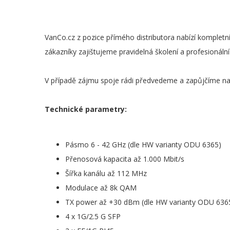
VanCo.cz z pozice přímého distributora nabízí kompletní 
zákazníky zajištujeme pravidelná školení a profesionální
V případě zájmu spoje rádi předvedeme a zapůjčíme na
Technické parametry:
Pásmo 6 - 42 GHz (dle HW varianty ODU 6365)
Přenosová kapacita až 1.000 Mbit/s
Šířka kanálu až 112 MHz
Modulace až 8k QAM
TX power až +30 dBm (dle HW varianty ODU 636
4 x 1G/2.5 G SFP