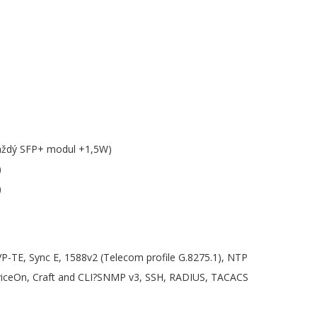
aždý SFP+ modul +1,5W)
)
)
-TE, Sync E, 1588v2 (Telecom profile G.8275.1), NTP
rviceOn, Craft and CLI?SNMP v3, SSH, RADIUS, TACACS