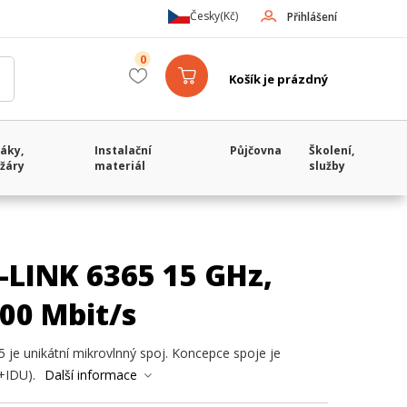
Česky
(Kč)
Přihlášení
0
Košík je prázdný
áky,
Instalační
Půjčovna
Školení,
žáry
materiál
služby
-LINK 6365 15 GHz,
000 Mbit/s
 je unikátní mikrovlnný spoj. Koncepce spoje je
+IDU).
Další informace