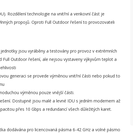
 Rozdělení technologie na vnitřní a venkovní část je
lnných propojů. Oproti Full Outdoor řešení to provozovateli
í jednotky jsou vyráběny a testovány pro provoz v extrémních
od Full Outdoor řešení, ale nejsou vystaveny výkyvům teplot a
ehlivosti
ovou generaci se provede výměnou vnitřní části nebo pokud to
mu
oduchou výměnou pouze vnější části.
ní řešení. Dostupné jsou malé a levné IDU s jedním modemem až
pacitou přes 10 Gbps a redundancí všech důležitých karet.
otka dodávána pro licencovaná pásma 6-42 GHz a volné pásmo