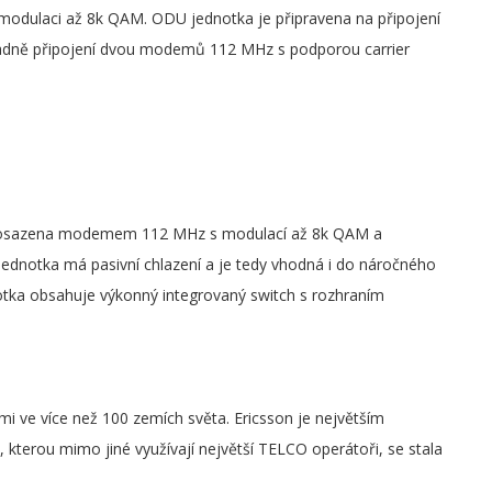
modulaci až 8k QAM. ODU jednotka je připravena na připojení
adně připojení dvou modemů 112 MHz s podporou carrier
tka osazena modemem 112 MHz s modulací až 8k QAM a
jednotka má pasivní chlazení a je tedy vhodná i do náročného
notka obsahuje výkonný integrovaný switch s rozhraním
i ve více než 100 zemích světa. Ericsson je největším
terou mimo jiné využívají největší TELCO operátoři, se stala