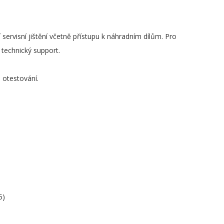
servisní jištění včetně přístupu k náhradním dílům. Pro
 technický support.
 otestování.
5)