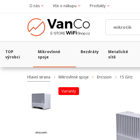
O nás
Vše o nákupu
Produkty
TOP
Mikrovlnné
Bezdráty
Metalické
výrobci
spoje
sítě
Hlavní strana
Mikrovlnné spoje
Ericsson
15 GHz
varianty