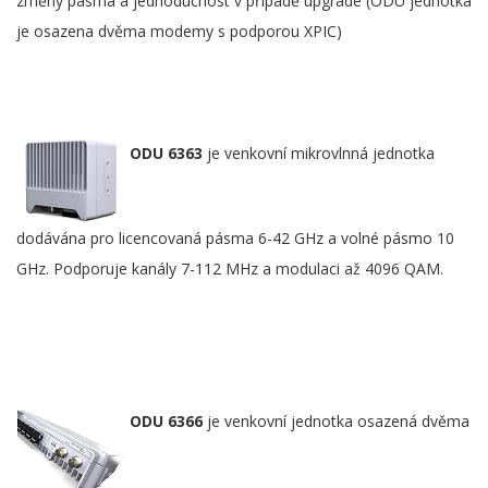
změny pásma a jednoduchost v případě upgrade (ODU jednotka
je osazena dvěma modemy s podporou XPIC)
ODU 6363
je venkovní mikrovlnná jednotka
dodávána pro licencovaná pásma 6-42 GHz a volné pásmo 10
GHz. Podporuje kanály 7-112 MHz a modulaci až 4096 QAM.
ODU 6366
je venkovní jednotka osazená dvěma