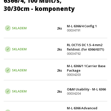
6366/4, 100 Mbit/s,
30/30cm - komponenty
M-L 6366/4 Config 1
SKLADEM
2ks
00034791
RL OCTIS DC 1.5-4 mm2
SKLADEM
2ks
fieldinst. (for 6366/6371)
00034792
M-L 6366/1 1Carrier Base
SKLADEM
2ks
Package
00034203
O&M Usability - M-L 6366
SKLADEM
2ks
00034204
M-L 6366 Advanced