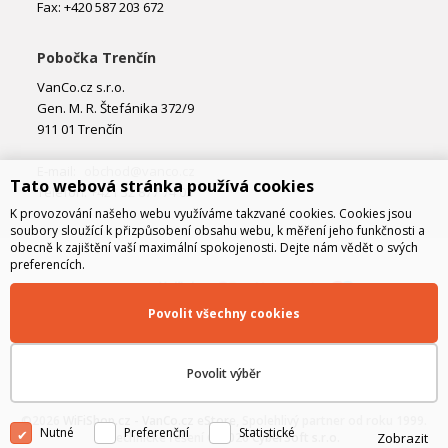
Fax: +420 587 203 672
Pobočka Trenčín
VanCo.cz s.r.o.
Gen. M. R. Štefánika 372/9
911 01 Trenčín
E-mail:
obchod@vanco.cz
Tato webová stránka používá cookies
Telefon: +421 32 877 74 02
K provozování našeho webu využíváme takzvané cookies. Cookies jsou
soubory sloužící k přizpůsobení obsahu webu, k měření jeho funkčnosti a
obecně k zajištění vaší maximální spokojenosti. Dejte nám vědět o svých
preferencích.
Povolit všechny cookies
Povolit výběr
©2026
WiFiShop.cz - VanCo.cz eStore
, Spolehlivý partner od roku 1999.
Nutné
Preferenční
Statistické
Zobrazit
Technické řešení © 2026
CyberSoft s.r.o.