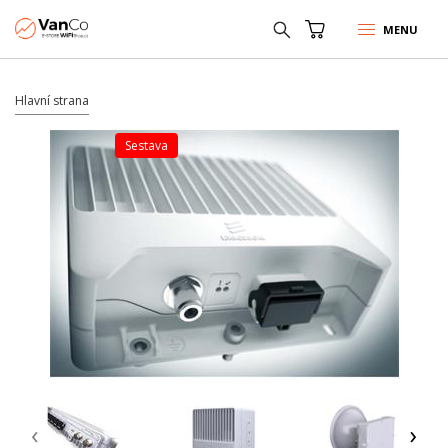
MENU
Hlavní strana
sestava
‹
›