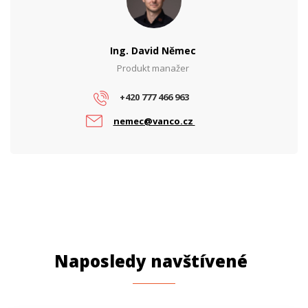
Ing. David Němec
Produkt manažer
+420 777 466 963
nemec@vanco.cz
Naposledy navštívené