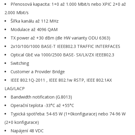
Přenosová kapacita: 1+0 až 1.000 Mbit/s nebo XPIC 2+0 až
2.000 Mbit/s
Šířka kanálu až 112 MHz
Modulace až 4096 QAM
TX power až +30 dBm (dle HW varianty ODU 6363)
2x10/100/1000 BASE-T IEEE802.3 TRAFFIC INTERFACES
Optical GbE via 1000/2500 BASE- SX/LX/ZX IEEE802.3
Switching
Customer a Provider Bridge
IEEE 802.1Q-2011 , IEEE 802.1w RSTP, IEEE 802.1AX
LAG/LACP
Bandwidth notification (G.8013)
Operační teplota -33°C až +55°C
Typická spotřeba: 54-65 W (1+0konfigurace) nebo 74-96 W
(2+0 konfigurace)
Napájení 48 VDC