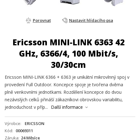
Porovnat
Nastavit hlídacího psa
Ericsson MINI-LINK 6363 42
GHz, 6366/4, 100 Mbit/s,
30/30cm
Ericsson MINI-LINK 6366 + 6363 je unikátní mikrovlnný spoj v
provedení Full Outdoor. Koncepce spoje je tvořena dvěma
plně venkovními jednotkami. Rozdělení koncepce do dvou
nezávislých celků přináší zákazníkovi obrovskou variabilitu,
jednoduchost v příp...
Další informace
Výrobce
ERICSSON
Kód
00069311
Záruka
24 Měsíce