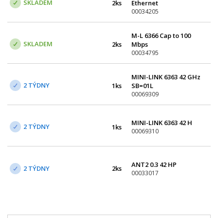
SKLADEM
2ks
Ethernet
00034205
M-L 6366 Cap to 100
SKLADEM
2ks
Mbps
00034795
MINI-LINK 6363 42 GHz
2 TÝDNY
1ks
SB=01L
00069309
MINI-LINK 6363 42 H
2 TÝDNY
1ks
00069310
ANT2 0.3 42 HP
2 TÝDNY
2ks
00033017