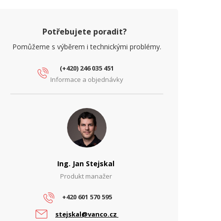
Potřebujete poradit?
Pomůžeme s výběrem i technickými problémy.
(+420) 246 035 451
Informace a objednávky
Ing. Jan Stejskal
Produkt manažer
+420 601 570 595
stejskal@vanco.cz