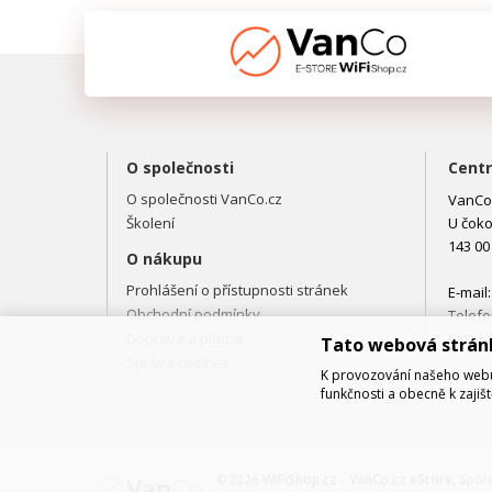
O společnosti
Centr
O společnosti VanCo.cz
VanCo.
Školení
U čoko
143 00
O nákupu
Prohlášení o přístupnosti stránek
E-mail
Obchodní podmínky
Telefo
Doprava a platba
Fax: +
Tato webová strán
Správa cookies
K provozování našeho webu 
funkčnosti a obecně k zajiš
©2026
WiFiShop.cz - VanCo.cz eStore
, Spol