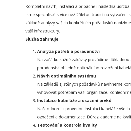
Kompletní návrh, instalaci a případně i následná údržb
Jsme specialisté s více než 25letou tradicí na vytváření s
základě analýzy vašich konkrétních požadavků nabízíme ř
vaší infrastruktury.
Služba zahrnuje
:
Analýza potřeb a poradenství
Na začátku každé zakázky provádíme důkladnou an
poradenství ohledně optimálního rozložení kabelá
Návrh optimálního systému
Na základě zjištěných požadavků navrhneme komp
vyhovovat potřebám vaší organizace. Zohledníme m
Instalace kabeláže a osazení prvků
Naši odborníci provedou instalaci kabeláže všech 
označení a dokumentace. Důraz klademe na kvalitn
Testování a kontrola kvality