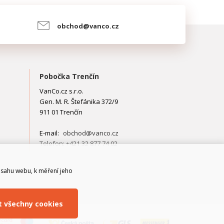
obchod@vanco.cz
Pobočka Trenčín
VanCo.cz s.r.o.
Gen. M. R. Štefánika 372/9
911 01 Trenčín
E-mail:
obchod@vanco.cz
Telefon: +421 32 877 74 02
bsahu webu, k měření jeho
it všechny cookies