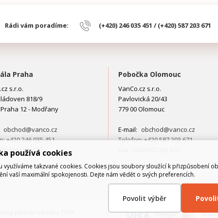
Rádi vám poradíme:
(+420) 246 035 451 / (+420) 587 203 671
ála Praha
Pobočka Olomouc
cz s.r.o.
VanCo.cz s.r.o.
ládoven 818/9
Pavlovická 20/43
 Praha 12 - Modřany
779 00 Olomouc
:
obchod@vanco.cz
E-mail:
obchod@vanco.cz
n: +420 246 035 451
Telefon: +420 587 203 671
420 246 035 450
Fax: +420 587 203 672
ka používá cookies
využíváme takzvané cookies. Cookies jsou soubory sloužící k přizpůsobení o
tění vaší maximální spokojenosti. Dejte nám vědět o svých preferencích.
Povolit výběr
Povol
ehlivý partner od roku 1999.