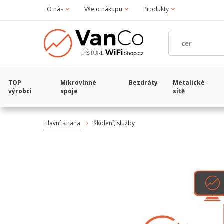
O nás
Vše o nákupu
Produkty
TOP
Mikrovlnné
Bezdráty
Metalické
výrobci
spoje
sítě
Hlavní strana
Školení, služby