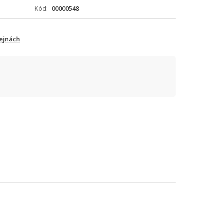
Kód
00000548
ejnách