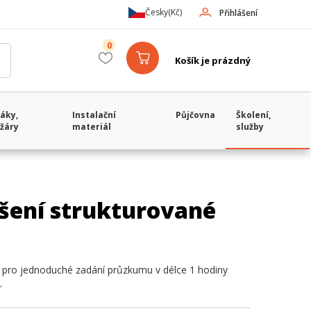
Česky
(Kč)
Přihlášení
0
Košík je prázdný
áky,
Instalační
Půjčovna
Školení,
žáry
materiál
služby
šení strukturované
pro jednoduché zadání průzkumu v délce 1 hodiny