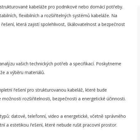
a strukturované kabeláže pro podnikové nebo domácí potřeby.
tabilních, flexibilních a rozšiřitelných systémů kabeláže. Na
ešení, která zajistí spolehlivost, škálovatelnost a bezpečnost
alýzu vašich technických potřeb a specifikací. Poskytneme
že a výběru materiálů.
letní řešení pro strukturovanou kabeláž, které bude
ožnosti rozšiřitelnosti, bezpečnosti a energetické účinnosti.
typů: datové, telefonní, video a energetické, včetně správného
í a estetikou řešení, které nebude rušit pracovní prostor.