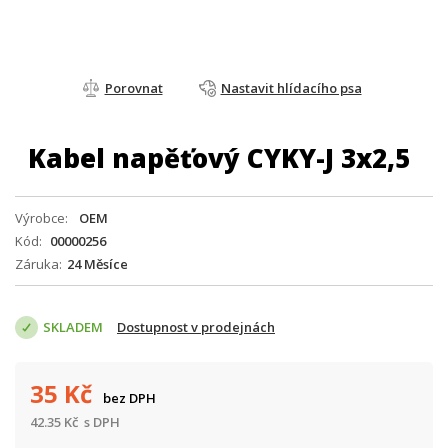
Porovnat
Nastavit hlídacího psa
Kabel napěťový CYKY-J 3x2,5
Výrobce
OEM
Kód
00000256
Záruka
24 Měsíce
SKLADEM
Dostupnost v prodejnách
35
Kč
bez DPH
42.35
Kč
s DPH