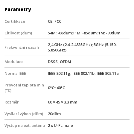
Parametry
Certifikace
CE, FCC
Citlivost (dBm)
54M: -68dBm;11M: -85dBm; 1M: -90dBm
2,4 GHz (2.4-2.4835GHz); 5GHz (5.150-
Frekvenční rozsah
5.850GHz)
Modulace
DSSS, OFDM
Norma IEEE
IEEE 802.11g, IEEE 802.11b, IEEE 802.11a
Provozní teplota min
0°C~40°C
(°C)
Rozměr
60 × 45 × 3.3 mm
Vysílací výkon (dBm)
20dBm
Výstup na ext. anténu
2 x U-FL male