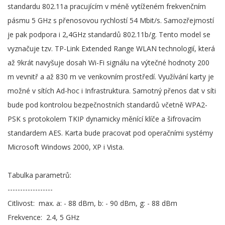
standardu 802.11a pracujícím v méně vytíženém frekvenčním
pásmu 5 GHz s přenosovou rychlostí 54 Mbit/s. Samozřejmostí
je pak podpora i 2,4GHz standardů 802.11b/g. Tento model se
vyznačuje tzv. TP-Link Extended Range WLAN technologií, která
až 9krát navyšuje dosah Wi-Fi signálu na výtečné hodnoty 200
m vevnitř a až 830 m ve venkovním prostředí. Využívání karty je
možné v sítích Ad-hoc i Infrastruktura. Samotný přenos dat v síti
bude pod kontrolou bezpečnostních standardů včetně WPA2-
PSK s protokolem TKIP dynamicky měnící klíče a šifrovacím
standardem AES. Karta bude pracovat pod operačními systémy
Microsoft Windows 2000, XP i Vista.
Tabulka parametrů:
------------------
Citlivost: max. a: - 88 dBm, b: - 90 dBm, g: - 88 dBm
Frekvence: 2.4, 5 GHz