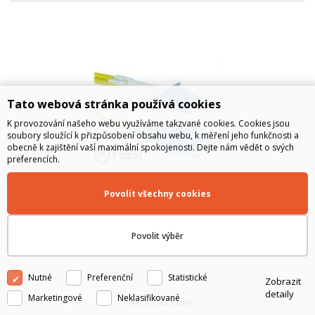
Tato webová stránka používá cookies
K provozování našeho webu využíváme takzvané cookies. Cookies jsou
soubory sloužící k přizpůsobení obsahu webu, k měření jeho funkčnosti a
obecně k zajištění vaší maximální spokojenosti. Dejte nám vědět o svých
preferencích.
Povolit všechny cookies
Optický patchcord, 9/125, LC/PC-SC/PC, SM,
duplex, 2m
Povolit výběr
Optický patchcord 2m, singlmod 09/125, simplexní, LC/SC, 1x3
mm.
Nutné
Preferenční
Statistické
Zobrazit
detaily
Marketingové
Neklasifikované
156
Kč
bez DPH