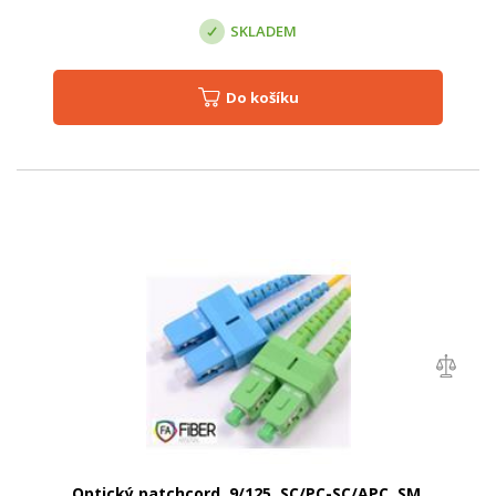
SKLADEM
Do košíku
Optický patchcord, 9/125, SC/PC-SC/APC, SM,