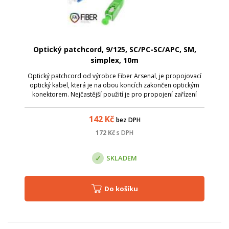
Optický patchcord, 9/125, SC/PC-SC/APC, SM,
simplex, 10m
Optický patchcord od výrobce Fiber Arsenal, je propojovací
optický kabel, která je na obou koncích zakončen optickým
konektorem. Nejčastější použití je pro propojení zařízení
uvnitř rozvaděčů, připojení aktivnívh prvků k optické trase,
nebo k samotnému...
142
Kč
bez DPH
172
Kč
s DPH
SKLADEM
Do košíku