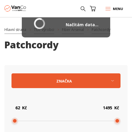
MENU
Načítám data...
Hlavní strana
TOP výrobci
Fiber Arsenal
Patchcordy
Patchcordy
ZNAČKA
Kč
Kč