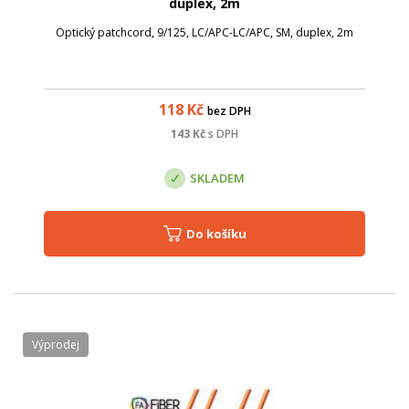
duplex, 2m
Optický patchcord, 9/125, LC/APC-LC/APC, SM, duplex, 2m
118
Kč
bez DPH
143
Kč
s DPH
SKLADEM
Do košíku
Výprodej