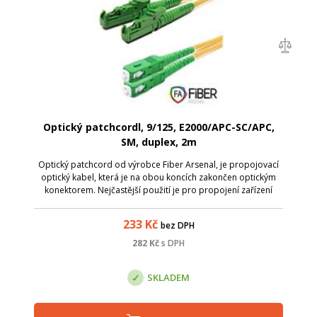
Optický patchcordl, 9/125, E2000/APC-SC/APC,
SM, duplex, 2m
Optický patchcord od výrobce Fiber Arsenal, je propojovací
optický kabel, která je na obou koncích zakončen optickým
konektorem. Nejčastější použití je pro propojení zařízení
uvnitř rozvaděčů, připojení aktivnívh prvků k optické trase,
nebo k samotnému...
233
Kč
bez DPH
282
Kč
s DPH
SKLADEM