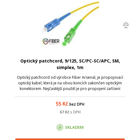
Optický patchcord, 9/125, SC/PC-SC/APC, SM,
simplex, 1m
Optický patchcord od výrobce Fiber Arsenal, je propojovací
optický kabel, která je na obou koncích zakončen optickým
konektorem. Nejčastější použití je pro propojení zařízení
uvnitř rozvaděčů, připojení aktivnívh prvků k optické trase,
nebo k samotnému...
55
Kč
bez DPH
67
Kč
s DPH
SKLADEM