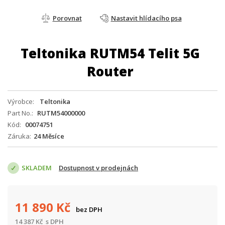
Porovnat
Nastavit hlídacího psa
Teltonika RUTM54 Telit 5G
Router
Výrobce
Teltonika
Part No.
RUTM54000000
Kód
00074751
Záruka
24 Měsíce
SKLADEM
Dostupnost v prodejnách
11 890
Kč
bez DPH
14 387
Kč
s DPH