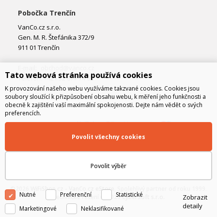
Pobočka Trenčín
VanCo.cz s.r.o.
Gen. M. R. Štefánika 372/9
911 01 Trenčín
E-mail:
obchod@vanco.cz
Tato webová stránka používá cookies
Telefon: +421 32 877 74 02
K provozování našeho webu využíváme takzvané cookies. Cookies jsou
soubory sloužící k přizpůsobení obsahu webu, k měření jeho funkčnosti a
obecně k zajištění vaší maximální spokojenosti. Dejte nám vědět o svých
preferencích.
Povolit všechny cookies
Povolit výběr
©2026
WiFiShop.cz - VanCo.cz eStore
, Spolehlivý partner od roku 1999.
Nutné
Preferenční
Statistické
Zobrazit
Technické řešení © 2026
CyberSoft s.r.o.
detaily
Marketingové
Neklasifikované