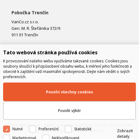
Pobočka Trenčín
VanCo.cz s.r.o.
Gen. M. R. Štefánika 372/9
911 01 Trenčín
E-mail:
obchod@vanco.cz
Tato webová stránka používá cookies
Telefon: +421 32 877 74 02
K provozování našeho webu využíváme takzvané cookies. Cookies jsou
soubory sloužící k přizpůsobení obsahu webu, k měření jeho funkčnosti a
obecně k zajištění vaší maximální spokojenosti. Dejte nám vědět o svých
preferencích.
Povolit všechny cookies
Povolit výběr
©2026
WiFiShop.cz - VanCo.cz eStore
, Spolehlivý partner od roku 1999.
Nutné
Preferenční
Statistické
Zobrazit
Technické řešení © 2026
CyberSoft s.r.o.
detaily
Marketingové
Neklasifikované