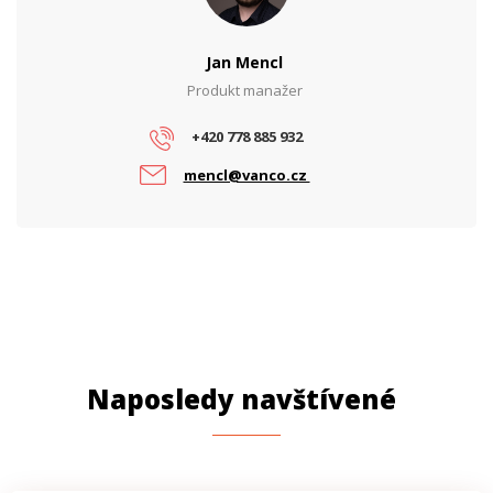
Jan Mencl
Produkt manažer
+420 778 885 932
mencl@vanco.cz
Naposledy navštívené