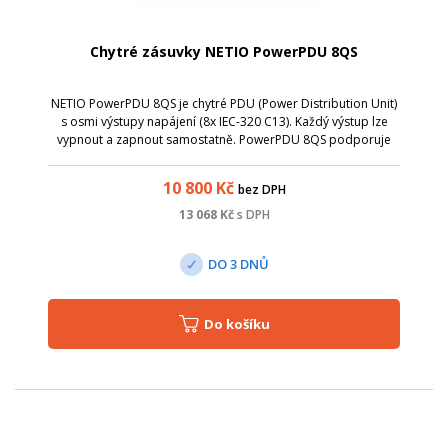
Chytré zásuvky NETIO PowerPDU 8QS
NETIO PowerPDU 8QS je chytré PDU (Power Distribution Unit)
s osmi výstupy napájení (8x IEC-320 C13). Každý výstup lze
vypnout a zapnout samostatně. PowerPDU 8QS podporuje
elektrické měření na dvou kanálech – pro celé PDU (všechny
výstupy dohromady) a s...
10 800
Kč
bez DPH
13 068
Kč
s DPH
DO 3 DNŮ
Do košíku