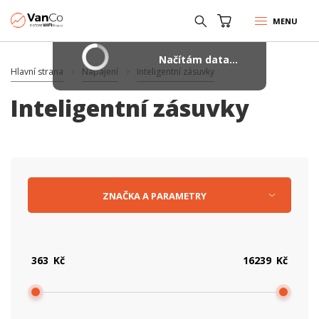
MENU
Načítám data...
Hlavní strana
Napájení
Inteligentní zásuvky
Inteligentní zásuvky
ZNAČKA
A
PARAMETRY
Kč
Kč