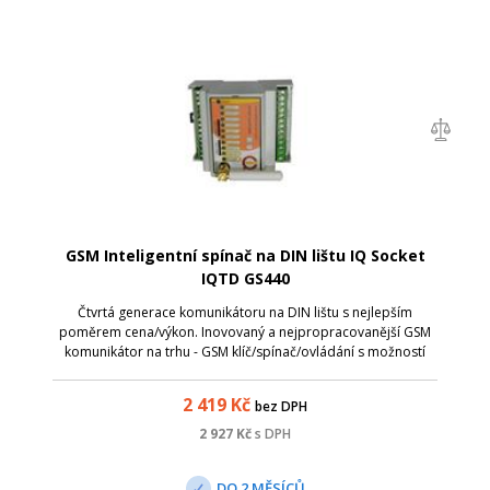
GSM Inteligentní spínač na DIN lištu IQ Socket
IQTD GS440
Čtvrtá generace komunikátoru na DIN lištu s nejlepším
poměrem cena/výkon. Inovovaný a nejpropracovanější GSM
komunikátor na trhu - GSM klíč/spínač/ovládání s možností
připojení široké škály sensorů. Ovládání chytrou aplikací, SMS,
prozváněním, Bluetooth,P
2 419
Kč
bez DPH
2 927
Kč
s DPH
DO 2 MĚSÍCŮ