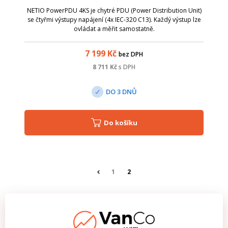
NETIO PowerPDU 4KS je chytré PDU (Power Distribution Unit)
se čtyřmi výstupy napájení (4x IEC-320 C13). Každý výstup lze
ovládat a měřit samostatně.
7 199
Kč
bez DPH
8 711
Kč
s DPH
DO 3 DNŮ
Do košíku
1
2