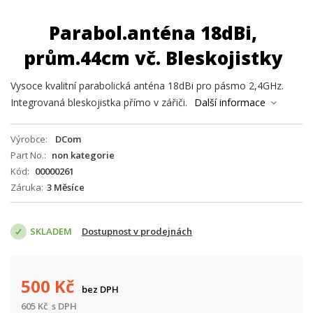
Parabol.anténa 18dBi,
prům.44cm vč. Bleskojistky
Vysoce kvalitní parabolická anténa 18dBi pro pásmo 2,4GHz.
Integrovaná bleskojistka přímo v zářiči.
Další informace
Výrobce
DCom
Part No.
non kategorie
Kód
00000261
Záruka
3 Měsíce
SKLADEM
Dostupnost v prodejnách
500
Kč
bez DPH
605
Kč
s DPH