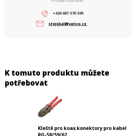
Produkt manažer
+420 601 570 595
stejskal@vanco.cz
K tomuto produktu můžete
potřebovat
Kleště pro koax.konektory pro kabel
RG-58/59/62