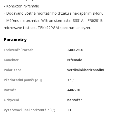
- Konektor: N-female
- Dodáváno včetně montážního držáku s naklápěním sklonu
- Měřeno na technice: Wiltron sitemaster S331A , IFR6201B
microwave test set, TEK492PGM spectrum analyzer.
Parametry
Frekvenční rozsah
2400-2500
Konektor
N female
Polarizace
vertikální/horizontální
Předozadní poměr [dB]
< 1,1
Rozměr
440x220
Uchycení
na stožár
Vyzařovací úhel horizontální (°)
23