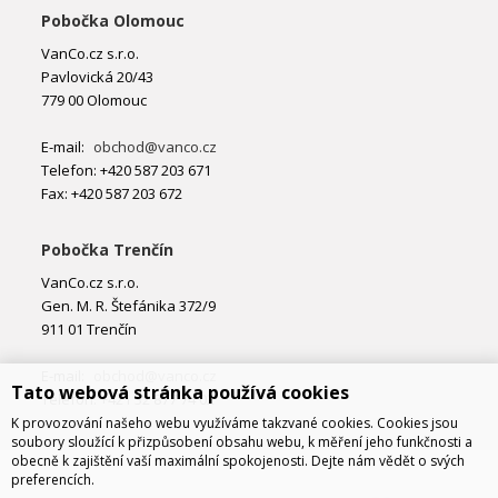
Pobočka Olomouc
VanCo.cz s.r.o.
Pavlovická 20/43
779 00 Olomouc
E-mail:
obchod@vanco.cz
Telefon: +420 587 203 671
Fax: +420 587 203 672
Pobočka Trenčín
VanCo.cz s.r.o.
Gen. M. R. Štefánika 372/9
911 01 Trenčín
E-mail:
obchod@vanco.cz
Tato webová stránka používá cookies
Telefon: +421 32 877 74 02
K provozování našeho webu využíváme takzvané cookies. Cookies jsou
soubory sloužící k přizpůsobení obsahu webu, k měření jeho funkčnosti a
obecně k zajištění vaší maximální spokojenosti. Dejte nám vědět o svých
preferencích.