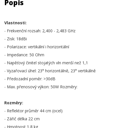
Popis
Vlastnosti:
- Frekvenční rozsah: 2,400 - 2,483 GHz
- Zisk: 18dBi
- Polarizace: vertikální i horizontální
- Impedance: 50 Ohm
- Napěťový činitel stojatých vln menší než 1,1
- Vyzařovací úhel: 23° horizontálně, 23° vertikálně
- Předozadní poměr: >30dB
- Max. přenosový výkon: 50W Rozměry:
Rozměry:
- Reflektor průměr 44 cm (ocel)
- Zářič délka 22 cm
- Hmotnost 1,8 kg