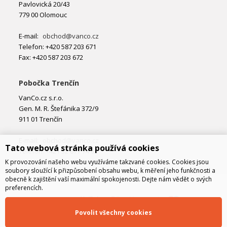
Pavlovická 20/43
779 00 Olomouc
E-mail:
obchod@vanco.cz
Telefon: +420 587 203 671
Fax: +420 587 203 672
Pobočka Trenčín
VanCo.cz s.r.o.
Gen. M. R. Štefánika 372/9
911 01 Trenčín
E-mail:
obchod@vanco.cz
Tato webová stránka používá cookies
Telefon: +421 32 877 74 02
K provozování našeho webu využíváme takzvané cookies. Cookies jsou
soubory sloužící k přizpůsobení obsahu webu, k měření jeho funkčnosti a
obecně k zajištění vaší maximální spokojenosti. Dejte nám vědět o svých
preferencích.
Povolit všechny cookies