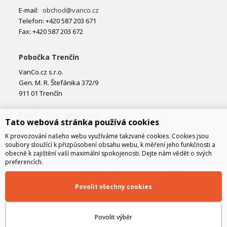
E-mail:
obchod@vanco.cz
Telefon: +420 587 203 671
Fax: +420 587 203 672
Pobočka Trenčín
VanCo.cz s.r.o.
Gen. M. R. Štefánika 372/9
911 01 Trenčín
E-mail:
obchod@vanco.cz
Tato webová stránka používá cookies
Telefon: +421 32 877 74 02
K provozování našeho webu využíváme takzvané cookies. Cookies jsou
soubory sloužící k přizpůsobení obsahu webu, k měření jeho funkčnosti a
obecně k zajištění vaší maximální spokojenosti. Dejte nám vědět o svých
preferencích.
Povolit všechny cookies
Povolit výběr