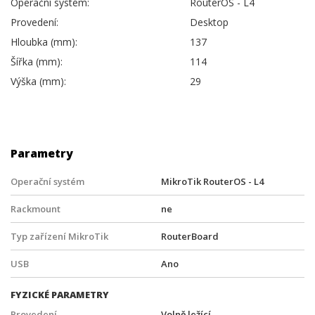
Operační systém:
RouterOS - L4
Provedení:
Desktop
Hloubka (mm):
137
Šířka (mm):
114
Výška (mm):
29
Parametry
Operační systém
MikroTik RouterOS - L4
Rackmount
ne
Typ zařízení MikroTik
RouterBoard
USB
Ano
FYZICKÉ PARAMETRY
Provedení
Volně ležící