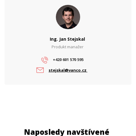
PARAMETRY POE
Počet PoE portů
4
Ing. Jan Stejskal
Produkt manažer
+420 601 570 595
stejskal@vanco.cz
Naposledy navštívené