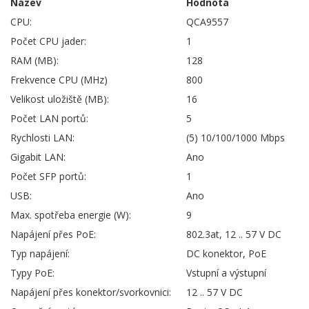
Název
Hodnota
CPU:
QCA9557
Počet CPU jader:
1
RAM (MB):
128
Frekvence CPU (MHz)
800
Velikost uložiště (MB):
16
Počet LAN portů:
5
Rychlosti LAN:
(5) 10/100/1000 Mbps
Gigabit LAN:
Ano
Počet SFP portů:
1
USB:
Ano
Max. spotřeba energie (W):
9
Napájení přes PoE:
802.3at, 12 .. 57 V DC
Typ napájení:
DC konektor, PoE
Typy PoE:
Vstupní a výstupní
Napájení přes konektor/svorkovnici:
12 .. 57 V DC