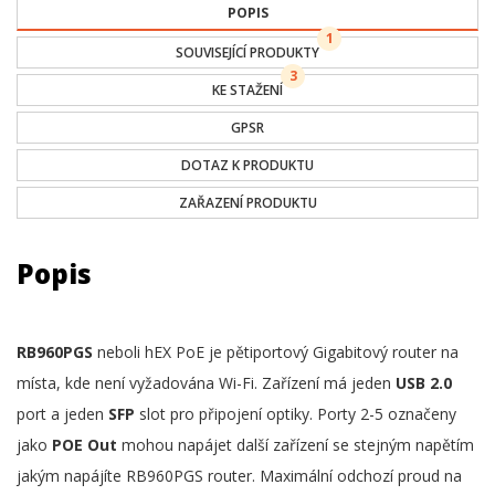
POPIS
1
SOUVISEJÍCÍ PRODUKTY
3
KE STAŽENÍ
GPSR
DOTAZ K PRODUKTU
ZAŘAZENÍ PRODUKTU
Popis
RB960PGS
neboli hEX PoE je pětiportový Gigabitový router na
místa, kde není vyžadována Wi-Fi. Zařízení má jeden
USB 2.0
port a jeden
SFP
slot pro připojení optiky. Porty 2-5 označeny
jako
POE Out
mohou napájet další zařízení se stejným napětím
jakým napájíte RB960PGS router. Maximální odchozí proud na