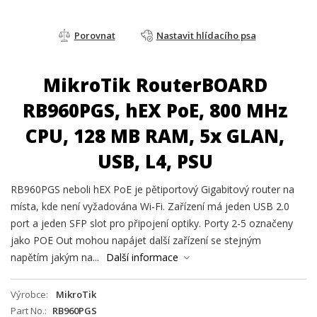
Porovnat
Nastavit hlídacího psa
MikroTik RouterBOARD
RB960PGS, hEX PoE, 800 MHz
CPU, 128 MB RAM, 5x GLAN,
USB, L4, PSU
RB960PGS neboli hEX PoE je pětiportový Gigabitový router na
místa, kde není vyžadována Wi-Fi. Zařízení má jeden USB 2.0
port a jeden SFP slot pro připojení optiky. Porty 2-5 označeny
jako POE Out mohou napájet další zařízení se stejným
napětím jakým na...
Další informace
Výrobce
MikroTik
Part No.
RB960PGS