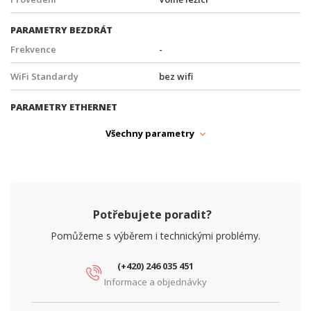
PARAMETRY BEZDRÁT
Frekvence
-
WiFi Standardy
bez wifi
PARAMETRY ETHERNET
Počet RJ45 portů
5
Všechny parametry
Počet SFP (1G) portů
1
Počet SFP+ (10G) portů
0
SFP slot
Ano
Potřebujete poradit?
Síťové rozhraní (Mbps)
10/100/1000
Pomůžeme s výběrem i technickými problémy.
PARAMETRY NAPÁJENÍ
(+420) 246 035 451
Informace a objednávky
Napájení
DC