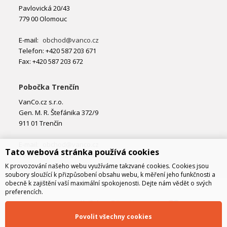
Pavlovická 20/43
779 00 Olomouc
E-mail:
obchod@vanco.cz
Telefon: +420 587 203 671
Fax: +420 587 203 672
Pobočka Trenčín
VanCo.cz s.r.o.
Gen. M. R. Štefánika 372/9
911 01 Trenčín
E-mail:
obchod@vanco.cz
Tato webová stránka používá cookies
Telefon: +421 32 877 74 02
K provozování našeho webu využíváme takzvané cookies. Cookies jsou
soubory sloužící k přizpůsobení obsahu webu, k měření jeho funkčnosti a
obecně k zajištění vaší maximální spokojenosti. Dejte nám vědět o svých
preferencích.
Povolit všechny cookies