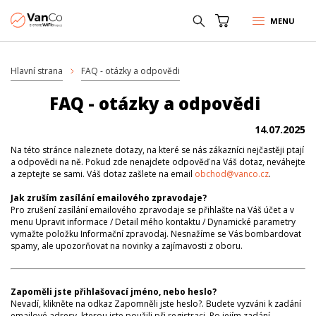
MENU
Hlavní strana
FAQ - otázky a odpovědi
FAQ - otázky a odpovědi
14.07.2025
Na této stránce naleznete dotazy, na které se nás zákazníci nejčastěji ptají
a odpovědi na ně. Pokud zde nenajdete odpověď na Váš dotaz, neváhejte
a zeptejte se sami. Váš dotaz zašlete na email
obchod@vanco.cz
.
Jak zruším zasílání emailového zpravodaje?
Pro zrušení zasílání emailového zpravodaje se přihlašte na Váš účet a v
menu Upravit informace / Detail mého kontaktu / Dynamické parametry
vymažte položku Informační zpravodaj. Nesnažíme se Vás bombardovat
spamy, ale upozorňovat na novinky a zajímavosti z oboru.
Zapoměli jste přihlašovací jméno, nebo heslo?
Nevadí, klikněte na odkaz Zapomněli jste heslo?. Budete vyzváni k zadání
emailové adresy, kterou jste použili při registraci. Po jejím zadání