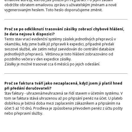
obdržíte obratem emailovou zprávu s uživatelským jménam a nově
vygenerovaným heslem. Toto heslo doporučujeme změnit.
Proč se po odkliknutí trasování zásilky zobrazí chybové hlášení,
že data nejsou k dispozici?
Tento stav vrací evidenční systémy zásilek jednotlivých přepravců v
okamžiku, kdy jsme balík již připravili k expedici, případně předali
svozové službě, ale zatím nebyl zaevidován do centrální databáze
jednotlivých přepravců. Většinou je toto hlášení zobrazováno od
pozdního večera v den expedice zásilky.
Zásilky je možné trasovat cca 6 měsíců po jejich odeslání.
Proč se faktura tváří jako nezaplacená, když jsem ji platil hned
při předání doručovateli?
Stav faktury - uhrazená/neuhrazená se řídí stavem v účetním systému. V
tom se faktura stává uhrazenou až po připsání peněz na účet. U plateb
dobírkou je běžná doba mezi zaplacením zákazníkem a připsáním na
účet 5 až 10 dnů. Prodleva je způsobena převodem peněz z účtu pošty
nebo přepravní služby.