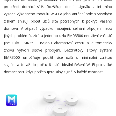
prostředí domácí sítě. Rozšiřuje dosah signálu z interního
vysoce výkonného modulu Wi-Fi a jeho anténní pole s vysokým
ziskem snižují počet uzlů sítě potřebných k pokrytí vašeho
domova. V případě výpadku napájení, selhání připojení nebo
jiných problémů, ztráta jednoho uzlu EMR3500 neovlivní vaši síť.
Jiné uzly EMR3500 najdou alternativní cestu a automaticky
znovu vytvoří síťové připojení. Bezdrátový síťový systém
EMR3500 umožňuje použít více uzlů s minimální ztrátou
signálu a to až do počtu 8 uzlů. Ideální řešení Wi-Fi pro velké
domácnosti, když potřebujete silný signál v každé místnosti.