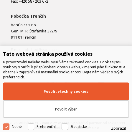
Fax: +420 587 203 672
Pobočka Trenčín
VanCo.cz s.r.o.
Gen. M. R. Štefánika 372/9
911 01 Trenčín
E-mail:
obchod@vanco.cz
Tato webová stránka používá cookies
Telefon: +421 32 877 74 02
K provozování našeho webu využíváme takzvané cookies. Cookies jsou
soubory sloužící k přizpůsobení obsahu webu, k měření jeho funkčnosti a
obecně k zajištění vaší maximální spokojenosti. Dejte nám vědět o svých
preferencích.
Povolit všechny cookies
Povolit výběr
©2026
WiFiShop.cz - VanCo.cz eStore
, Spolehlivý partner od roku 1999.
Nutné
Preferenční
Statistické
Technické řešení © 2026
CyberSoft s.r.o.
Zobrazit