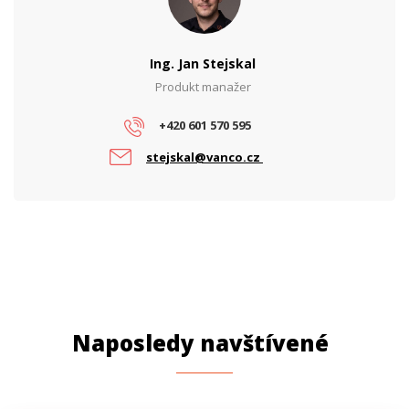
PARAMETRY ETHERNET
Síťové rozhraní (Mbps)
10/100/1000
Ing. Jan Stejskal
Produkt manažer
PARAMETRY NAPÁJENÍ
Napájení
PoE, DC
+420 601 570 595
stejskal@vanco.cz
Naposledy navštívené