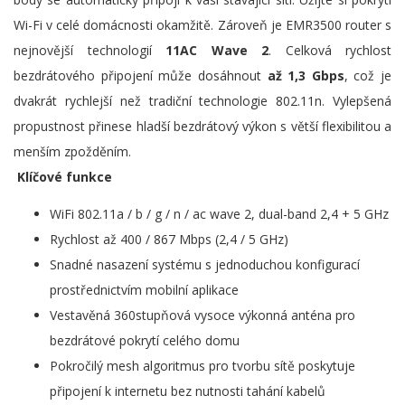
Wi-Fi v celé domácnosti okamžitě. Zároveň je EMR3500 router s
nejnovější technologií
11AC Wave 2
. Celková rychlost
bezdrátového připojení může dosáhnout
až 1,3 Gbps
, což je
dvakrát rychlejší než tradiční technologie 802.11n. Vylepšená
propustnost přinese hladší bezdrátový výkon s větší flexibilitou a
menším zpožděním.
Klíčové funkce
WiFi 802.11a / b / g / n / ac wave 2, dual-band 2,4 + 5 GHz
Rychlost až 400 / 867 Mbps (2,4 / 5 GHz)
Snadné nasazení systému s jednoduchou konfigurací
prostřednictvím mobilní aplikace
Vestavěná 360stupňová vysoce výkonná anténa pro
bezdrátové pokrytí celého domu
Pokročilý mesh algoritmus pro tvorbu sítě poskytuje
připojení k internetu bez nutnosti tahání kabelů