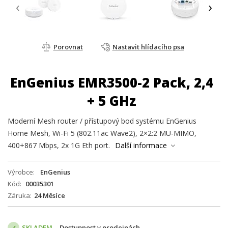
‹
›
Porovnat
Nastavit hlídacího psa
EnGenius EMR3500-2 Pack, 2,4
+ 5 GHz
Moderní Mesh router / přístupový bod systému EnGenius
Home Mesh, Wi-Fi 5 (802.11ac Wave2), 2×2:2 MU-MIMO,
400+867 Mbps, 2x 1G Eth port.
Další informace
Výrobce
EnGenius
Kód
00035301
Záruka
24 Měsíce
SKLADEM
Dostupnost v prodejnách