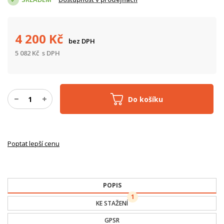
4 200
Kč
bez DPH
5 082
Kč
s DPH
Do košíku
Poptat lepší cenu
POPIS
1
KE STAŽENÍ
GPSR