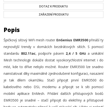
DOTAZ K PRODUKTU
ZAŘAZENÍ PRODUKTU
Popis
Špičkový síťový WiFi mesh router
EnGenius EMR3500
přináší ty
nejnovější trendy v domácích bezdrátových sítích. S pomocí
standardu
802.11ac
, podpoře pásem
2,4 / 5 GHz
a unikátní
Mesh technologii dokáže dostat vysokorychlostní internet i do
míst, kde to dříve nebylo možné. Router EMR3500 lze snadno
nainstalovat díky maximálně zjednodušené konfiguraci, nasazení
je tak dílem okamžiku. Stačí připojit první EMR3500 do
kabelového nebo DSL modemu a připojit se k síti pomocí
mobilní aplikace EnMesh. Přidání dalších přístupových bodů
EMR3500 je snadné – stačí připojit do elektřiny a přístupové
body se automaticky připojí k vaší stávající síti. Užijte si pokrytí