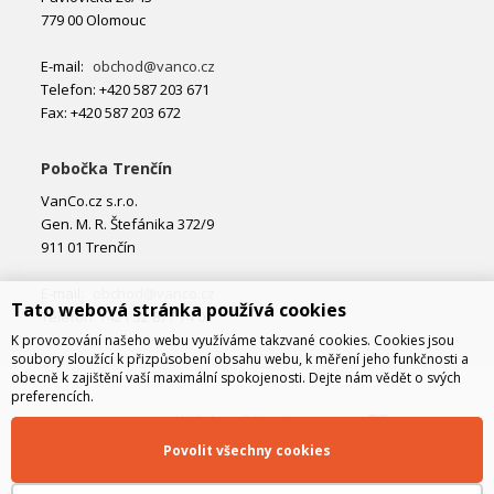
779 00 Olomouc
E-mail:
obchod@vanco.cz
Telefon: +420 587 203 671
Fax: +420 587 203 672
Pobočka Trenčín
VanCo.cz s.r.o.
Gen. M. R. Štefánika 372/9
911 01 Trenčín
E-mail:
obchod@vanco.cz
Tato webová stránka používá cookies
Telefon: +421 32 877 74 02
K provozování našeho webu využíváme takzvané cookies. Cookies jsou
soubory sloužící k přizpůsobení obsahu webu, k měření jeho funkčnosti a
obecně k zajištění vaší maximální spokojenosti. Dejte nám vědět o svých
preferencích.
Povolit všechny cookies