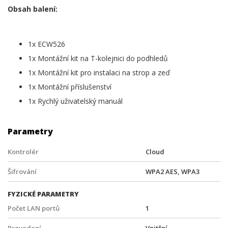
Obsah balení:
1x ECW526
1x Montážní kit na T-kolejnici do podhledů
1x Montážní kit pro instalaci na strop a zeď
1x Montážní příslušenství
1x Rychlý uživatelský manuál
Parametry
Kontrolér
Cloud
Šifrování
WPA2 AES, WPA3
FYZICKÉ PARAMETRY
Počet LAN portů
1
Provedení
Vnitřní