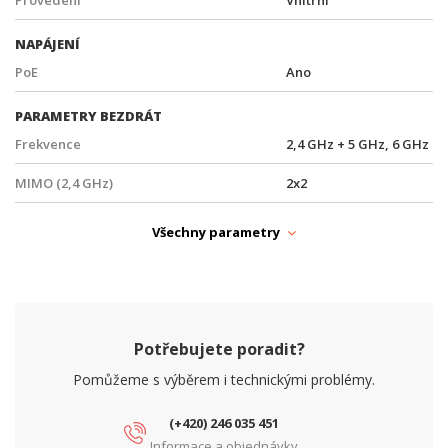
NAPÁJENÍ
PoE
Ano
PARAMETRY BEZDRÁT
Frekvence
2,4 GHz + 5 GHz, 6 GHz
MIMO (2,4 GHz)
2x2
MIMO (5 GHz)
2x2
Všechny parametry
MIMO (6 GHz)
2x2
Operační mód
AP, Mesh AP, Mesh
Přenosová rychlost WiFi - 2.4 GHz (Mbps)
700
Potřebujete poradit?
Přenosová rychlost WiFi - 5 GHz (Mbps)
2900
Pomůžeme s výběrem i technickými problémy.
Přenosová rychlost WiFi - 6 GHz (Mbps)
5800
(+420) 246 035 451
Informace a objednávky