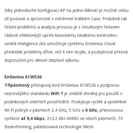
Díky jednoduché konfiguraci AP na jedno kliknutí je možné celou
síť postavit a zprovoznit v extrémně krátkém čase. Podobně tak
řešení problémů a analýza provozu je s cloudovým řešením
řádově efektivnější oproti klasickému lokálnímu kontroléru -
umělá inteligence (AI) umožňuje systému EnGenius Cloud
předvídat problémy dříve, než k nim dojde, a poskytnout přesná
doporučení pro aktivní zlepšení výkonu.
EnGenius ECW526
Třípásmový
přístupový bod EnGenius ECW526 s podporou
nejnovějšího standardu
WiFi 7
je zvláště vhodný pro použití v
podnikových vnitřních prostředích. Poskytuje rychlé a spolehlivé
Wi-Fi pokrytí v pásmech 2,4 GHz, 5 GHz a
6 GHz,
přenosovou
rychlost
až 9,4 Gbps
, 2×2:2 MU-MIMO ve všech pásmech, TX
Beamforming, patentovaná technologie Mesh.