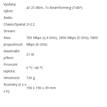
Vysílaný
až 25 dBm, Tx Beamforming (TxBF)
výkon:
Radio
Chains/Spatial
2×2:2
Stream:
Max.
700 Mbps (2,4 GHz), 2900 Mbps (5 GHz), 5800
propustnost:
Mbps (6 GHz)
Maximální
21 W
příkon:
Provozní
0 °C~40 °C
teplota:
Hmotnost:
720 g
Rozměry (š x v
190 x 190 x 39 mm
x h):