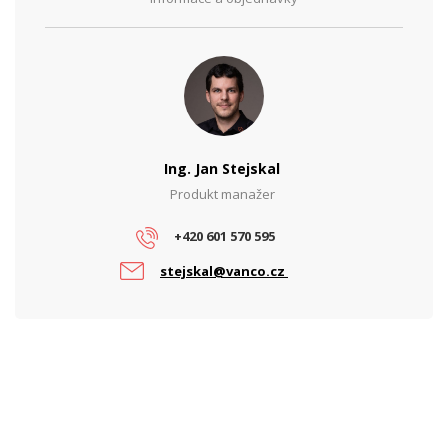
WiFi Standardy
WiFi 7
PARAMETRY ETHERNET
Rychlost LAN portů
10 Gbps
Síťové rozhraní (Mbps)
10/100/1000/10000
PARAMETRY NAPÁJENÍ
Ing. Jan Stejskal
Napájení
PoE, DC
Produkt manažer
PARAMETRY POE
+420 601 570 595
PoE standard
802.3at
stejskal@vanco.cz