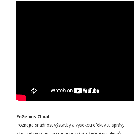
EnGenius Cloud
Poznejte snadnost výstavby a vysokou efektivitu správy
sítě - od nasazení po monitorování a řešení problémů