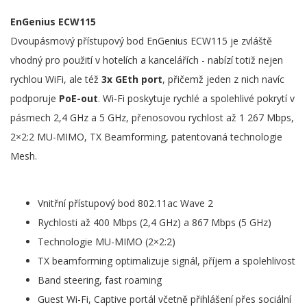
EnGenius ECW115
Dvoupásmový přístupový bod EnGenius ECW115 je zvláště
vhodný pro použití v hotelích a kancelářích - nabízí totiž nejen
rychlou WiFi, ale též
3x GEth port
, přičemž jeden z nich navíc
podporuje
PoE-out
. Wi-Fi poskytuje rychlé a spolehlivé pokrytí v
pásmech 2,4 GHz a 5 GHz, přenosovou rychlost až 1 267 Mbps,
2×2:2 MU-MIMO, TX Beamforming, patentovaná technologie
Mesh.
Vnitřní přístupový bod 802.11ac Wave 2
Rychlosti až 400 Mbps (2,4 GHz) a 867 Mbps (5 GHz)
Technologie MU-MIMO (2×2:2)
TX beamforming optimalizuje signál, příjem a spolehlivost
Band steering, fast roaming
Guest Wi-Fi, Captive portál včetně přihlášení přes sociální