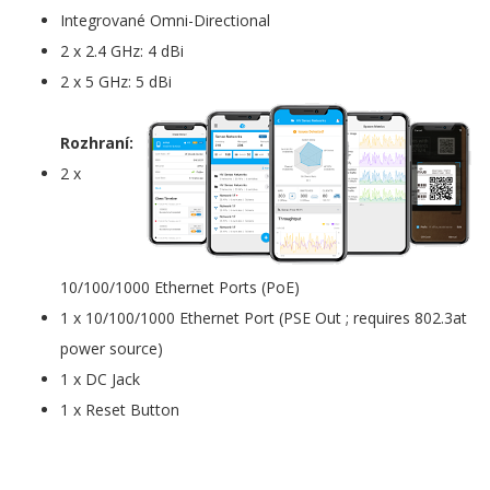
Integrované Omni-Directional
2 x 2.4 GHz: 4 dBi
2 x 5 GHz: 5 dBi
Rozhraní:
2 x
10/100/1000 Ethernet Ports (PoE)
1 x 10/100/1000 Ethernet Port (PSE Out ; requires 802.3at
power source)
1 x DC Jack
1 x Reset Button