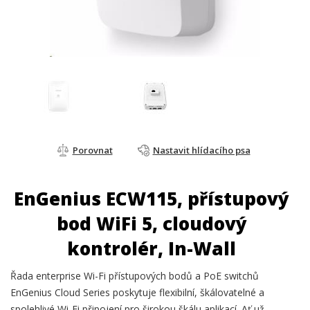
Porovnat
Nastavit hlídacího psa
EnGenius ECW115, přístupový
bod WiFi 5, cloudový
kontrolér, In-Wall
Řada enterprise Wi-Fi přístupových bodů a PoE switchů
EnGenius Cloud Series poskytuje flexibilní, škálovatelné a
spolehlivé Wi-Fi připojení pro širokou škálu aplikací. Ať už