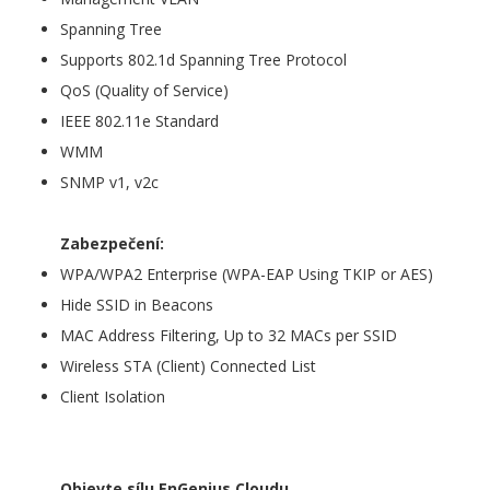
Spanning Tree
Supports 802.1d Spanning Tree Protocol
QoS (Quality of Service)
IEEE 802.11e Standard
WMM
SNMP v1, v2c
Zabezpečení:
WPA/WPA2 Enterprise (WPA-EAP Using TKIP or AES)
Hide SSID in Beacons
MAC Address Filtering, Up to 32 MACs per SSID
Wireless STA (Client) Connected List
Client Isolation
Objevte sílu EnGenius Cloudu