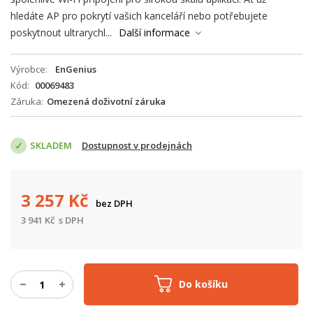
hledáte AP pro pokrytí vašich kanceláří nebo potřebujete
poskytnout ultrarychl...
Další informace
Výrobce
EnGenius
Kód
00069483
Záruka
Omezená doživotní záruka
SKLADEM
Dostupnost v prodejnách
3 257
Kč
bez DPH
3 941
Kč
s DPH
Do košíku