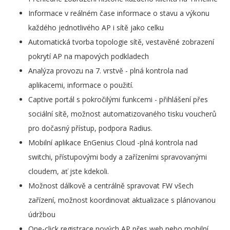
Informace v reálném čase informace o stavu a výkonu
každého jednotlivého AP i sítě jako celku
Automatická tvorba topologie sítě, vestavěné zobrazení
pokrytí AP na mapových podkladech
Analýza provozu na 7. vrstvě - plná kontrola nad
aplikacemi, informace o použití.
Captive portál s pokročilými funkcemi - přihlášení přes
sociální sítě, možnost automatizovaného tisku voucherů
pro dočasný přístup, podpora Radius.
Mobilní aplikace EnGenius Cloud -plná kontrola nad
switchi, přístupovými body a zařízeními spravovanými
cloudem, ať jste kdekoli.
Možnost dálkově a centrálně spravovat FW všech
zařízení, možnost koordinovat aktualizace s plánovanou
údržbou
One-click registrace nových AP přes web nebo mobilní