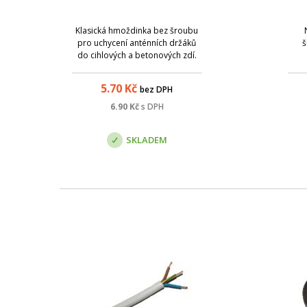
Klasická hmoždinka bez šroubu
pro uchycení anténních držáků
š
do cihlových a betonových zdí.
5.70
Kč
bez DPH
6.90
Kč
s DPH
SKLADEM