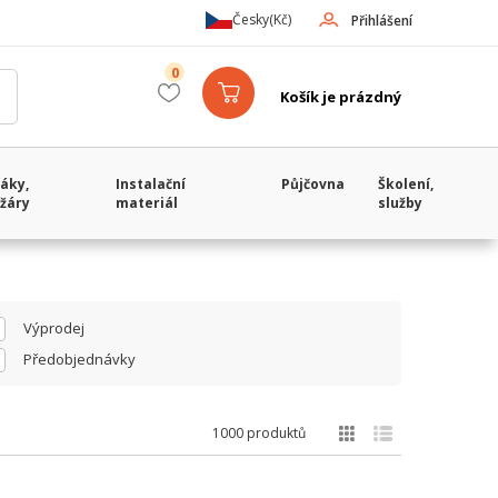
Česky
(Kč)
Přihlášení
0
Košík je prázdný
áky,
Instalační
Půjčovna
Školení,
žáry
materiál
služby
Výprodej
Předobjednávky
1000 produktů