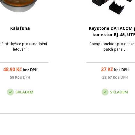
Kalafuna
Keystone DATACOM 
konektor RJ-45, UTP
Cat.5e, (dual) mini če
ná přiskyřice pro usnadnění
Rovný konektor pro osazen
letování.
patch panelu.
48.90
Kč
27
Kč
bez DPH
bez DPH
59
Kč
s DPH
32.67
Kč
s DPH
SKLADEM
SKLADEM