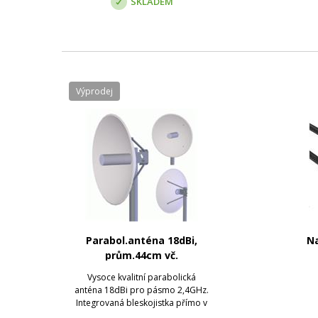
SKLADEM
Výprodej
Parabol.anténa 18dBi,
Na
prům.44cm vč.
Bleskojistky
Vysoce kvalitní parabolická
anténa 18dBi pro pásmo 2,4GHz.
Integrovaná bleskojistka přímo v
zářiči.