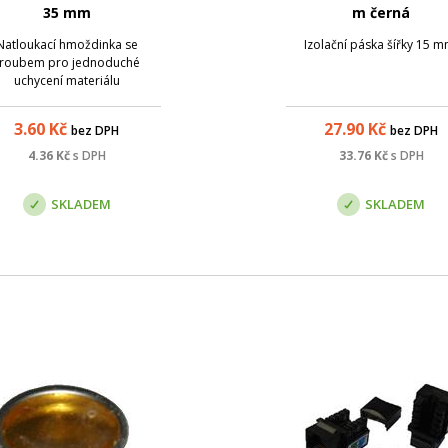
35 mm
m černá
Natloukací hmoždinka se
Izolační páska šířky 15 m
roubem pro jednoduché
uchycení materiálu
3.60
Kč
27.90
Kč
bez DPH
bez DPH
4.36
Kč
s DPH
33.76
Kč
s DPH
SKLADEM
SKLADEM