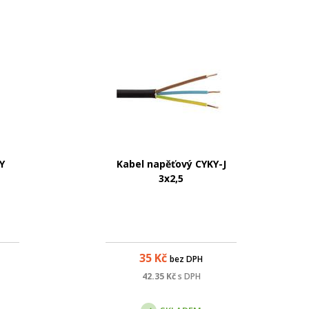
Y
Kabel napěťový CYKY-J
3x2,5
35
Kč
bez DPH
42.35
Kč
s DPH