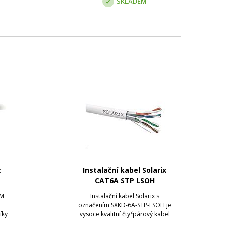
SKLADEM
t
Instalační kabel Solarix
CAT6A STP LSOH
OM
Instalační kabel Solarix s
označením SXKD-6A-STP-LSOH je
íky
vysoce kvalitní čtyřpárový kabel
u je
kategorie 6A, který je určený pro