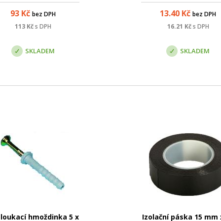
vhodný pro umístění d
93
Kč
13.40
Kč
bez DPH
bez DPH
náročnějšího vnitřního prost
Parametry: Název; Hodno
113
Kč
s DPH
16.21
Kč
s DPH
Barva: šedá; Kategorie: cat
Stínění: ano - FTP; Typ vodiče
SKLADEM
SKLADEM
loukací hmoždinka 5 x
Izolační páska 15 mm 