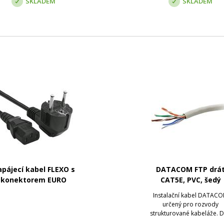
SKLADEM
SKLADEM
pájecí kabel FLEXO s
DATACOM FTP drá
konektorem EURO
CAT5E, PVC, šedý
Instalační kabel DATAC
určený pro rozvody
strukturované kabeláže. D
stíněnému provedení kabel