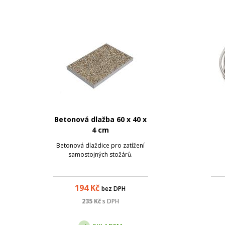
Betonová dlažba 60 x 40 x
4 cm
Betonová dlaždice pro zatížení
samostojných stožárů.
194
Kč
bez DPH
235
Kč
s DPH