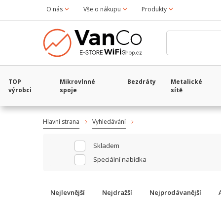
O nás
Vše o nákupu
Produkty
TOP
Mikrovlnné
Bezdráty
Metalické
výrobci
spoje
sítě
Hlavní strana
Vyhledávání
Skladem
Speciální nabídka
Nejlevnější
Nejdražší
Nejprodávanější