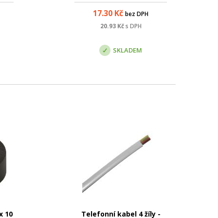
o
použití ve velmi náročných
17.30
Kč
bez DPH
ředí.
aplikacích – tj. především pak
ta;
pro provoz vysokorychlostního
20.93
Kč
s DPH
.5e;
protokolu 10GBaseT. Tento
: d...
kabel bez prob...
SKLADEM
x 10
Telefonní kabel 4 žíly -