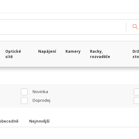
Načítám data...
Optické
Napájení
Kamery
Racky,
Drž
sítě
rozvaděče
sto
Novinka
Doprodej
Abecedně
Nejnovější