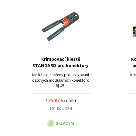
Krimpovací kleště
K
STANDARD pro konektory
p
RJ-45
Kleště jsou určeny pro osazování
Kri
datových modulárních konektorů
RJ-45.
125
Kč
bez DPH
151
Kč
s DPH
SKLADEM