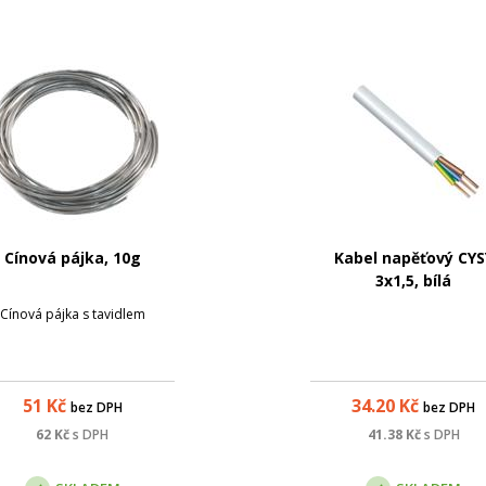
Cínová pájka, 10g
Kabel napěťový CYS
3x1,5, bílá
Cínová pájka s tavidlem
51
Kč
34.20
Kč
bez DPH
bez DPH
62
Kč
s DPH
41.38
Kč
s DPH