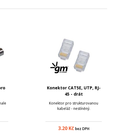
pro
Konektor CAT5E, UTP, RJ-
45 - drát
male
Konektor pro strukturovanou
kabeláž - nestíněný.
3.20
Kč
bez DPH