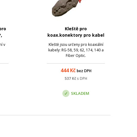
pro
Kleště pro
,
koax.konektory pro kabel
rný
RG-58/59/62
í v
Kleště jsou určeny pro koaxiální
kabely: RG-58, 59, 62, 174, 140 a
Fiber Optic.
444
Kč
bez DPH
537
Kč
s DPH
SKLADEM