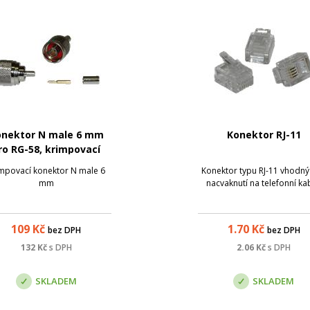
onektor N male 6 mm
Konektor RJ-11
ro RG-58, krimpovací
mpovací konektor N male 6
Konektor typu RJ-11 vhodný
mm
nacvaknutí na telefonní ka
109
Kč
1.70
Kč
bez DPH
bez DPH
132
Kč
s DPH
2.06
Kč
s DPH
SKLADEM
SKLADEM