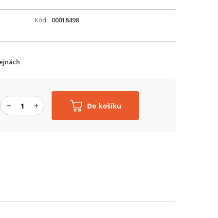
Kód
00018498
ejnách
Do košíku