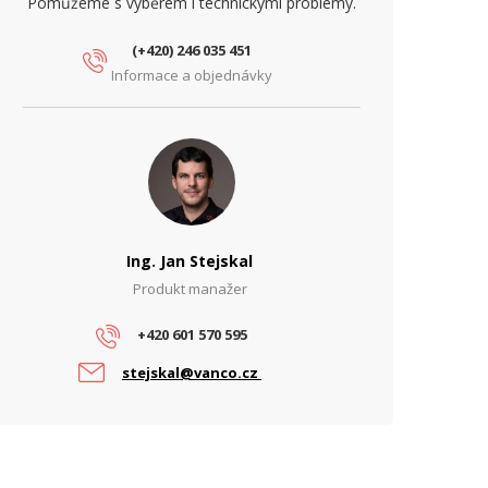
Pomůžeme s výběrem i technickými problémy.
(+420) 246 035 451
Informace a objednávky
Ing. Jan Stejskal
Produkt manažer
+420 601 570 595
stejskal@vanco.cz