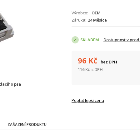
Výrobce
OEM
Záruka
24 Měsíce
SKLADEM
Dostupnost v prod
96
Kč
bez DPH
116
Kč
s DPH
ídacího psa
Poptat lepší cenu
ZAŘAZENÍ PRODUKTU