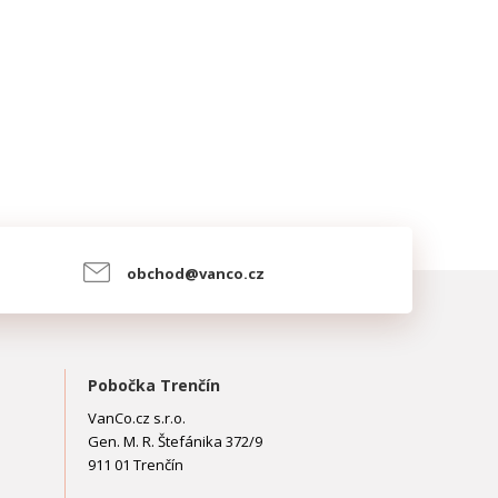
obchod@vanco.cz
Pobočka Trenčín
VanCo.cz s.r.o.
Gen. M. R. Štefánika 372/9
911 01 Trenčín