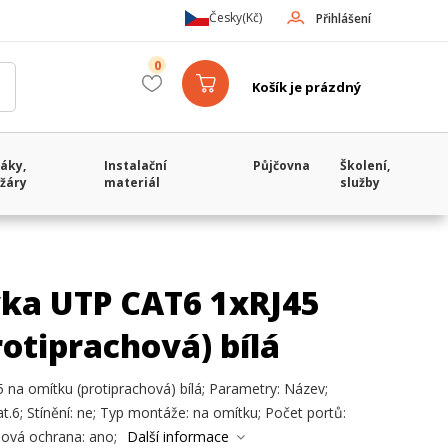
Česky
(Kč)
Přihlášení
0
Košík je prázdný
áky,
Instalační
Půjčovna
Školení,
žáry
materiál
služby
ka UTP CAT6 1xRJ45
otiprachová) bílá
a omítku (protiprachová) bílá; Parametry: Název;
at.6; Stínění: ne; Typ montáže: na omítku; Počet portů:
hová ochrana: ano;
Další informace