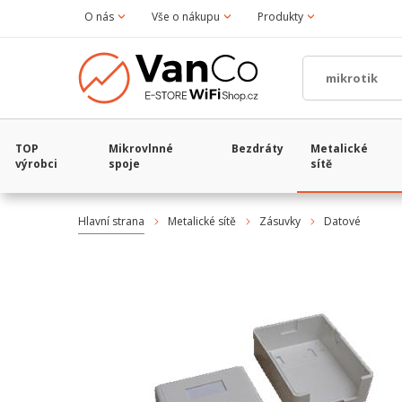
O nás
Vše o nákupu
Produkty
TOP
Mikrovlnné
Bezdráty
Metalické
výrobci
spoje
sítě
Hlavní strana
Metalické sítě
Zásuvky
Datové