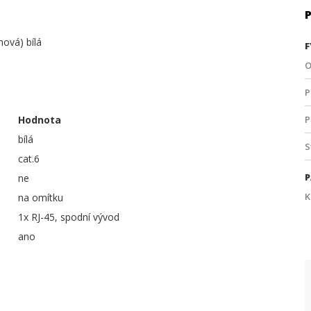
ová) bílá
F
O
P
Hodnota
P
bílá
S
cat.6
P
ne
K
na omítku
1x RJ-45, spodní vývod
ano