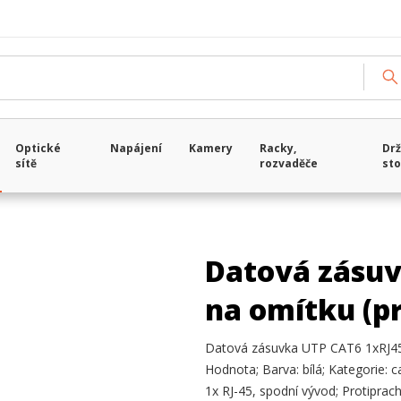
Optické
Napájení
Kamery
Racky,
Drž
sítě
rozvaděče
sto
Datová zásuv
na omítku (pr
Datová zásuvka UTP CAT6 1xRJ45 n
Hodnota; Barva: bílá; Kategorie: c
1x RJ-45, spodní vývod; Protiprac