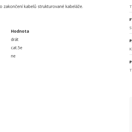
o zakončení kabelů strukturované kabeláže.
T
F
S
Hodnota
drát
P
cat.5e
K
ne
P
T