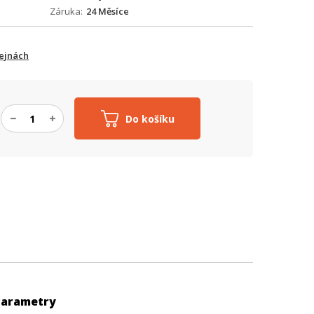
Záruka
24 Měsíce
ejnách
Do košíku
Parametry