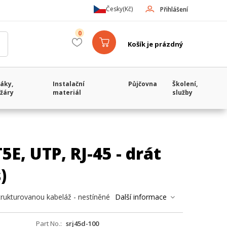
Česky
(Kč)
Přihlášení
0
Košík je prázdný
áky,
Instalační
Půjčovna
Školení,
žáry
materiál
služby
E, UTP, RJ-45 - drát
)
trukturovanou kabeláž - nestíněné
Další informace
Part No.
srj45d-100