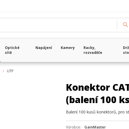
Optické
Napájení
Kamery
Racky,
Drž
sítě
rozvaděče
sto
UTP
Konektor CAT5
(balení 100 ks
Balení 100 kusů konektorů, pro s
Výrobce
GainMaster