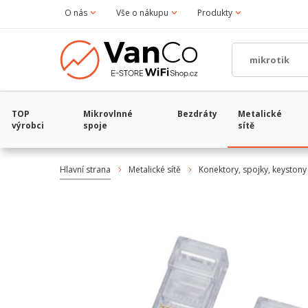
O nás
Vše o nákupu
Produkty
TOP
Mikrovlnné
Bezdráty
Metalické
výrobci
spoje
sítě
Hlavní strana
Metalické sítě
Konektory, spojky, keystony