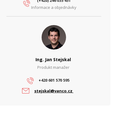
(+420) 246 035 451
Informace a objednávky
Ing. Jan Stejskal
Produkt manažer
+420 601 570 595
stejskal@vanco.cz