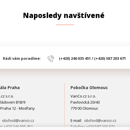
Naposledy navštívené
Rádi vám poradíme:
(+420) 246 035 451 / (+420) 587 203 671
ála Praha
Pobočka Olomouc
cz s.r.o.
VanCo.cz s.r.o.
ládoven 818/9
Pavlovická 20/43
 Praha 12 - Modřany
779 00 Olomouc
:
obchod@vanco.cz
E-mail:
obchod@vanco.cz
n: +420 246 035 451
Telefon: +420 587 203 671