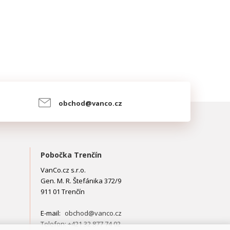
obchod@vanco.cz
Pobočka Trenčín
VanCo.cz s.r.o.
Gen. M. R. Štefánika 372/9
911 01 Trenčín
E-mail:
obchod@vanco.cz
Telefon: +421 32 877 74 02