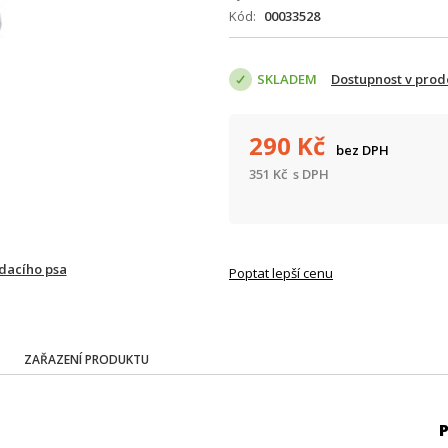
Kód
00033528
SKLADEM
Dostupnost v prod
290
Kč
bez DPH
351
Kč
s DPH
ídacího psa
Poptat lepší cenu
ZAŘAZENÍ PRODUKTU