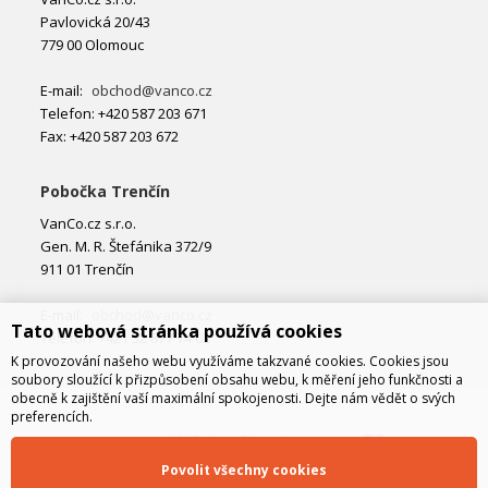
Pavlovická 20/43
779 00 Olomouc
E-mail:
obchod@vanco.cz
Telefon: +420 587 203 671
Fax: +420 587 203 672
Pobočka Trenčín
VanCo.cz s.r.o.
Gen. M. R. Štefánika 372/9
911 01 Trenčín
E-mail:
obchod@vanco.cz
Tato webová stránka používá cookies
Telefon: +421 32 877 74 02
K provozování našeho webu využíváme takzvané cookies. Cookies jsou
soubory sloužící k přizpůsobení obsahu webu, k měření jeho funkčnosti a
obecně k zajištění vaší maximální spokojenosti. Dejte nám vědět o svých
preferencích.
Povolit všechny cookies