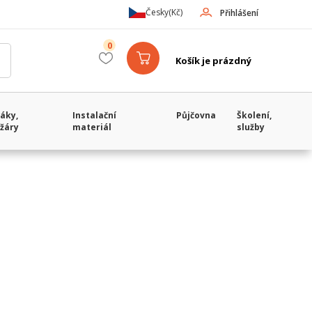
Česky
(Kč)
Přihlášení
0
Košík je prázdný
áky,
Instalační
Půjčovna
Školení,
žáry
materiál
služby