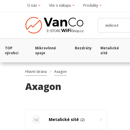
O nás
Vše o nákupu
Produkty
TOP
Mikrovlnné
Bezdráty
Metalické
výrobci
spoje
sítě
Hlavní strana
Axagon
Axagon
Metalické sítě
2