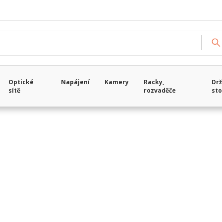
Načítám data...
Optické
Napájení
Kamery
Racky,
Drž
sítě
rozvaděče
sto