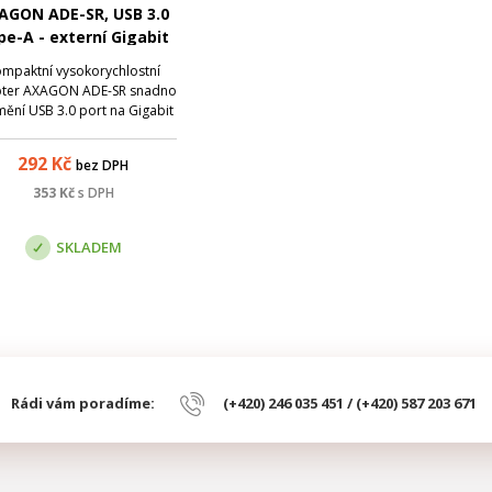
AGON ADE-SR, USB 3.0
pe-A - externí Gigabit
Ethernet adaptér
mpaktní vysokorychlostní
ter AXAGON ADE-SR snadno
ění USB 3.0 port na Gigabit
rnet 10/100/1000 Mbit port.
Síťová karta nabízí kromě
292
Kč
bez DPH
bitové propustnosti širokou
kálu funkcí např. IPv4/IPv6
353
Kč
s DPH
ksum pro snížení zátěže CPU
kontrolními s...
SKLADEM
Rádi vám poradíme:
(+420) 246 035 451 / (+420) 587 203 671