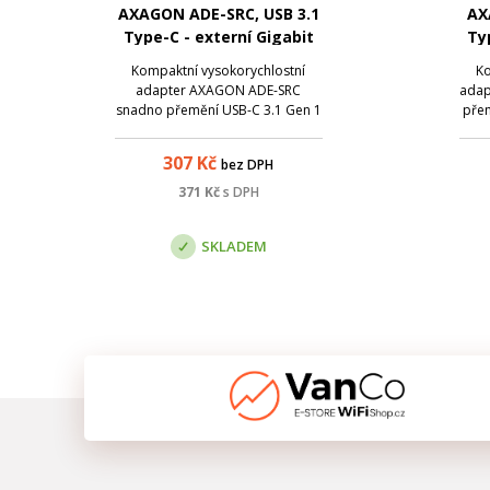
AXAGON ADE-SRC, USB 3.1
AX
Type-C - externí Gigabit
Ty
Ethernet adaptér
Kompaktní vysokorychlostní
Ko
adapter AXAGON ADE-SRC
adap
snadno přemění USB-C 3.1 Gen 1
přem
port na Gigabit Ethernet
Ethe
10/100/1000 Mbit port . Síťová
307
Kč
bez DPH
karta nabízí kromě gigabitové
giga
propustnosti širokou škálu funkcí
š
371
Kč
s DPH
např. IPv4/IPv6 checksum pro
chec
snížení zátěže CPU kon...
SKLADEM