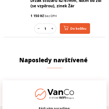
Držák stožáru 42-67mm, 40cm od zdi
(se vzpěrou), zinek Žár
1 150
Kč
bez DPH
Do košíku
Naposledy navštívené
Rádi vám poradíme: