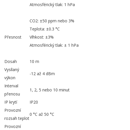
Atmosférický tlak: 1 hPa
CO2: ±50 ppm nebo 3%
Teplota: ±0.3 °C
Přesnost
Vlhkost: ±3%
Atmosférický tlak: ± 1 hPa
Dosah
10 m
Vysílaný
-12 až 4 dBm
výkon
Interval
1, 2, 5 nebo 10 minut
přenosu
IP krytí
IP20
Provozní
0 °C až 50 °C
rozsah teplot
Provozní