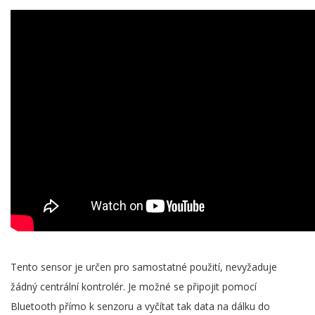
Tento sensor je určen pro samostatné použití, nevyžaduje
žádný centrální kontrolér. Je možné se připojit pomocí
Bluetooth přímo k senzoru a vyčítat tak data na dálku do