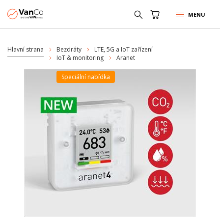
MENU
Hlavní strana
Bezdráty
LTE, 5G a IoT zařízení
IoT & monitoring
Aranet
Speciální nabídka