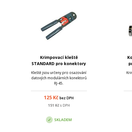
Krimpovací kleště
K
STANDARD pro konektory
p
RJ-45
Kleště jsou určeny pro osazování
Kri
datových modulárních konektorů
RJ-45.
125
Kč
bez DPH
151
Kč
s DPH
SKLADEM