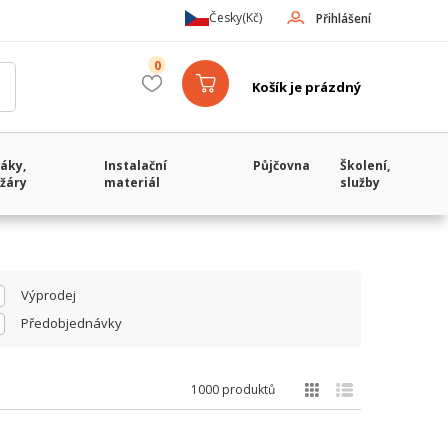
Česky
(Kč)
Přihlášení
0
Košík je prázdný
áky,
Instalační
Půjčovna
Školení,
žáry
materiál
služby
Výprodej
Předobjednávky
1000 produktů