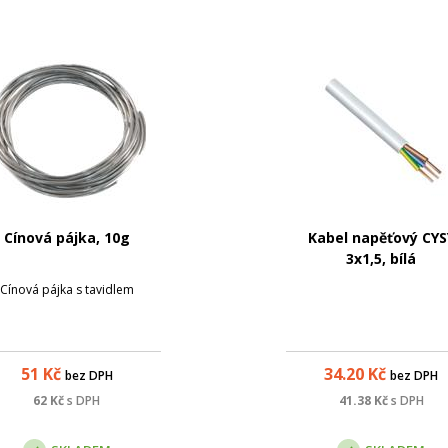
Cínová pájka, 10g
Kabel napěťový CYS
3x1,5, bílá
Cínová pájka s tavidlem
51
Kč
34.20
Kč
bez DPH
bez DPH
62
Kč
s DPH
41.38
Kč
s DPH