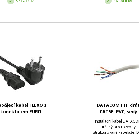
SKLADEM
SKLADEM
pájecí kabel FLEXO s
DATACOM FTP drá
konektorem EURO
CAT5E, PVC, šedý
Instalační kabel DATAC
určený pro rozvody
strukturované kabeláže. D
stíněnému provedení kabel