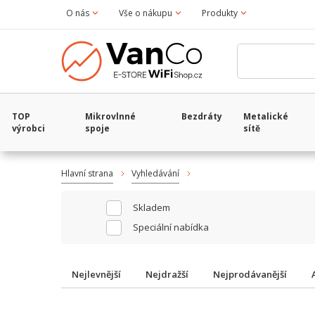
O nás
Vše o nákupu
Produkty
TOP
Mikrovlnné
Bezdráty
Metalické
výrobci
spoje
sítě
Hlavní strana
Vyhledávání
Skladem
Speciální nabídka
Nejlevnější
Nejdražší
Nejprodávanější