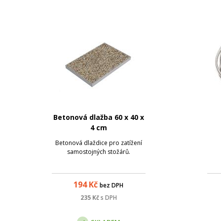
Betonová dlažba 60 x 40 x
4 cm
Betonová dlaždice pro zatížení
samostojných stožárů.
194
Kč
bez DPH
235
Kč
s DPH