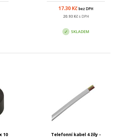
o
použití ve velmi náročných
17.30
Kč
bez DPH
ředí.
aplikacích – tj. především pak
ta;
pro provoz vysokorychlostního
20.93
Kč
s DPH
.5e;
protokolu 10GBaseT. Tento
: d...
kabel bez prob...
SKLADEM
x 10
Telefonní kabel 4 žíly -