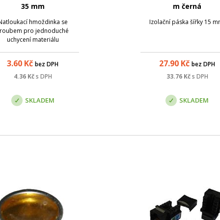
35 mm
m černá
Natloukací hmoždinka se
Izolační páska šířky 15 m
roubem pro jednoduché
uchycení materiálu
3.60
Kč
27.90
Kč
bez DPH
bez DPH
4.36
Kč
s DPH
33.76
Kč
s DPH
SKLADEM
SKLADEM