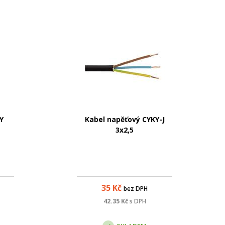
Y
Kabel napěťový CYKY-J
3x2,5
35
Kč
bez DPH
42.35
Kč
s DPH