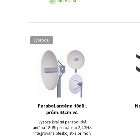
SKLADEM
Výprodej
Parabol.anténa 18dBi,
Na
prům.44cm vč.
Bleskojistky
Vysoce kvalitní parabolická
anténa 18dBi pro pásmo 2,4GHz.
Integrovaná bleskojistka přímo v
zářiči.