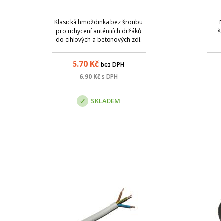
Klasická hmoždinka bez šroubu
pro uchycení anténních držáků
š
do cihlových a betonových zdí.
5.70
Kč
bez DPH
6.90
Kč
s DPH
SKLADEM