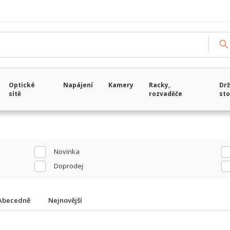
Načítám data...
Optické
Napájení
Kamery
Racky,
Drž
sítě
rozvaděče
sto
Novinka
Doprodej
Abecedně
Nejnovější