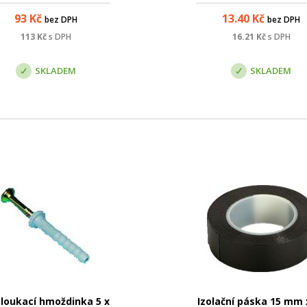
vhodný pro umístění d
93
Kč
13.40
Kč
bez DPH
bez DPH
náročnějšího vnitřního prost
Parametry: Název; Hodno
113
Kč
s DPH
16.21
Kč
s DPH
Barva: šedá; Kategorie: cat
Stínění: ano - FTP; Typ vodiče
SKLADEM
SKLADEM
loukací hmoždinka 5 x
Izolační páska 15 mm 