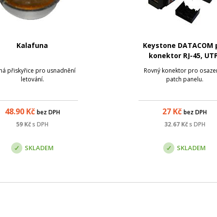
Kalafuna
Keystone DATACOM 
konektor RJ-45, UTP
Cat.5e, (dual) mini če
ná přiskyřice pro usnadnění
Rovný konektor pro osazen
letování.
patch panelu.
48.90
Kč
27
Kč
bez DPH
bez DPH
59
Kč
s DPH
32.67
Kč
s DPH
SKLADEM
SKLADEM