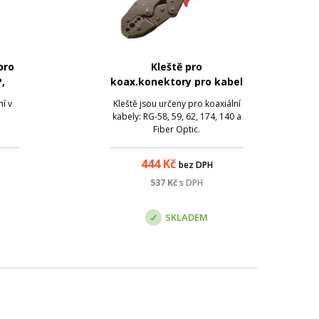
pro
Kleště pro
,
koax.konektory pro kabel
rný
RG-58/59/62
í v
Kleště jsou určeny pro koaxiální
kabely: RG-58, 59, 62, 174, 140 a
Fiber Optic.
444
Kč
bez DPH
537
Kč
s DPH
SKLADEM