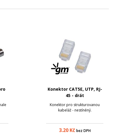
pro
Konektor CAT5E, UTP, RJ-
45 - drát
male
Konektor pro strukturovanou
kabeláž - nestíněný.
3.20
Kč
bez DPH