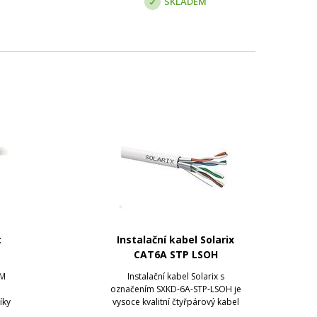
SKLADEM
t
Instalační kabel Solarix
CAT6A STP LSOH
OM
Instalační kabel Solarix s
označením SXKD-6A-STP-LSOH je
íky
vysoce kvalitní čtyřpárový kabel
u je
kategorie 6A, který je určený pro